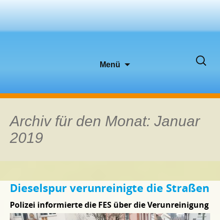
Zum
Suche
Menü
Inhalt
nach:
springen
Archiv für den Monat: Januar
2019
Dieselspur verunreinigte die Straßen
Polizei informierte die FES über die Verunreinigung