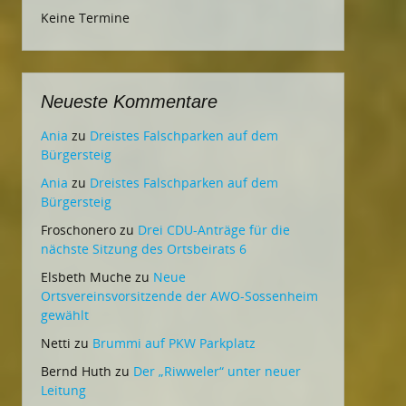
Keine Termine
Neueste Kommentare
Ania
zu
Dreistes Falschparken auf dem
Bürgersteig
Ania
zu
Dreistes Falschparken auf dem
Bürgersteig
Froschonero
zu
Drei CDU-Anträge für die
nächste Sitzung des Ortsbeirats 6
Elsbeth Muche
zu
Neue
Ortsvereinsvorsitzende der AWO-Sossenheim
gewählt
Netti
zu
Brummi auf PKW Parkplatz
Bernd Huth
zu
Der „Riwweler“ unter neuer
Leitung