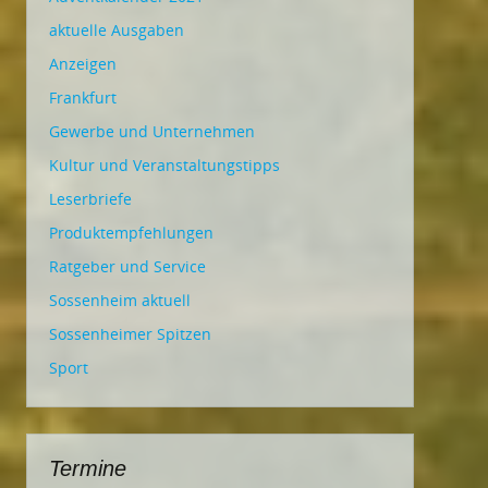
aktuelle Ausgaben
Anzeigen
Frankfurt
Gewerbe und Unternehmen
Kultur und Veranstaltungstipps
Leserbriefe
Produktempfehlungen
Ratgeber und Service
Sossenheim aktuell
Sossenheimer Spitzen
Sport
Termine