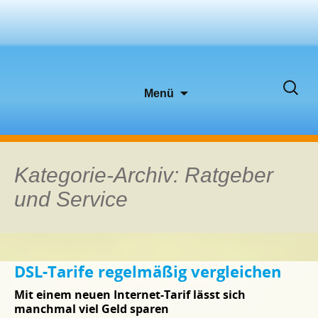
Zum
Suche
Menü
Inhalt
nach:
springen
Kategorie-Archiv: Ratgeber
und Service
DSL-Tarife regelmäßig vergleichen
Mit einem neuen Internet-Tarif lässt sich
manchmal viel Geld sparen