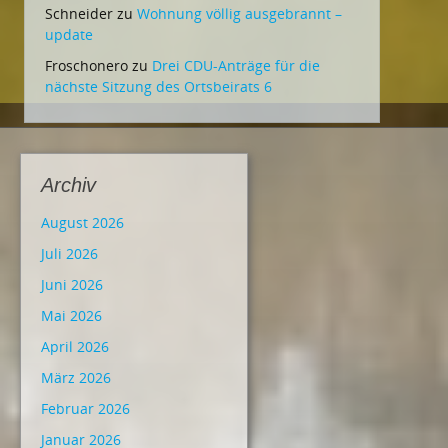
Schneider
zu
Wohnung völlig ausgebrannt –
update
Froschonero
zu
Drei CDU-Anträge für die
nächste Sitzung des Ortsbeirats 6
Archiv
August 2026
Juli 2026
Juni 2026
Mai 2026
April 2026
März 2026
Februar 2026
Januar 2026