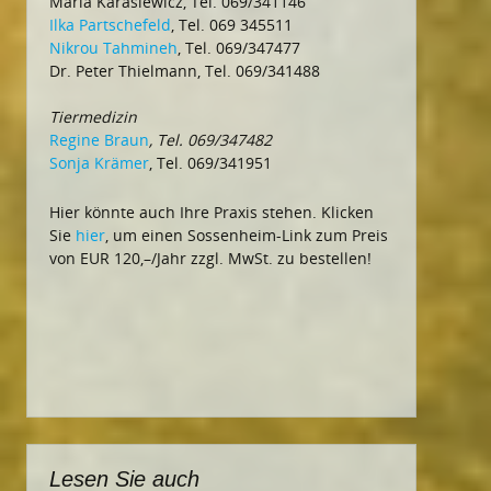
Maria Karasiewicz, Tel. 069/341146
Ilka Partschefeld
, Tel. 069 345511
Nikrou Tahmineh
, Tel. 069/347477
Dr. Peter Thielmann, Tel. 069/341488
Tiermedizin
Regine Braun
, Tel. 069/347482
Sonja Krämer
, Tel. 069/341951
Hier könnte auch Ihre Praxis stehen. Klicken
Sie
hier
, um einen Sossenheim-Link zum Preis
von EUR 120,–/Jahr zzgl. MwSt. zu bestellen!
Lesen Sie auch