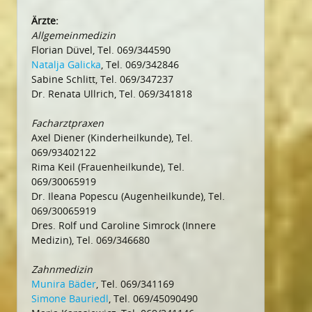
Ärzte:
Allgemeinmedizin
Florian Düvel, Tel. 069/344590
Natalja Galicka
, Tel. 069/342846
Sabine Schlitt, Tel. 069/347237
Dr. Renata Ullrich, Tel. 069/341818
Facharztpraxen
Axel Diener (Kinderheilkunde), Tel.
069/93402122
Rima Keil (Frauenheilkunde), Tel.
069/30065919
Dr. Ileana Popescu (Augenheilkunde), Tel.
069/30065919
Dres. Rolf und Caroline Simrock (Innere
Medizin), Tel. 069/346680
Zahnmedizin
Munira Bäder
, Tel. 069/341169
Simone Bauriedl
, Tel. 069/45090490