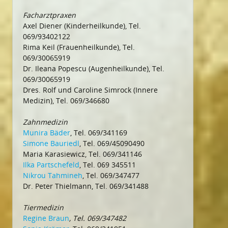
Facharztpraxen
Axel Diener (Kinderheilkunde), Tel.
069/93402122
Rima Keil (Frauenheilkunde), Tel.
069/30065919
Dr. Ileana Popescu (Augenheilkunde), Tel.
069/30065919
Dres. Rolf und Caroline Simrock (Innere
Medizin), Tel. 069/346680
Zahnmedizin
Munira Bäder
, Tel. 069/341169
Simone Bauriedl
, Tel. 069/45090490
Maria Karasiewicz, Tel. 069/341146
Ilka Partschefeld
, Tel. 069 345511
Nikrou Tahmineh
, Tel. 069/347477
Dr. Peter Thielmann, Tel. 069/341488
Tiermedizin
Regine Braun
, Tel. 069/347482