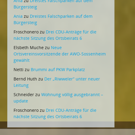
Ania
zu
Dreistes Falschparken auf dem
Bürgersteig
Ania
zu
Dreistes Falschparken auf dem
Bürgersteig
Froschonero
zu
Drei CDU-Anträge für die
nächste Sitzung des Ortsbeirats 6
Elsbeth Muche
zu
Neue
Ortsvereinsvorsitzende der AWO-Sossenheim
gewählt
Netti
zu
Brummi auf PKW Parkplatz
Bernd Huth
zu
Der „Riwweler“ unter neuer
Leitung
Schneider
zu
Wohnung völlig ausgebrannt –
update
Froschonero
zu
Drei CDU-Anträge für die
nächste Sitzung des Ortsbeirats 6