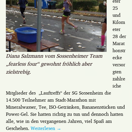
eter
25
und
Kilom
eter
28 der
Marat
honstr
Diana Salzmann vom Sossenheimer Team
ecke
„fearless four“ gewohnt fröhlich aber
versor
zielstrebig.
gten
zahlre
iche
Mitglieder des „Lauftreffs“ der SG Sossenheim die
14.500 Teilnehmer am Stadt-Marathon mit
Mineralwasser, Tee, ISO-Getränken, Bananenstücken und
Power-Gel. Sie hatten richtig zu tun und dennoch hatten
alle, wie in den vergangenen Jahren, viel Spaß am
Geschehen.
Weiterlesen
→