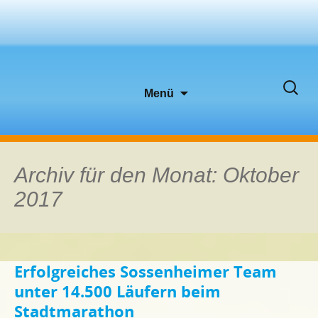
Zum
Suche
Menü
Inhalt
nach:
springen
Archiv für den Monat: Oktober
2017
Erfolgreiches Sossenheimer Team
unter 14.500 Läufern beim
Stadtmarathon