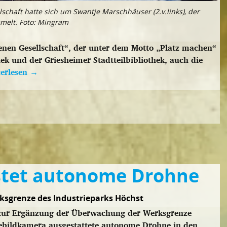
lschaft hatte sich um Swantje Marschhäuser (2.v.links), der
mmelt. Foto: Mingram
enen Gesellschaft“, der unter dem Motto „Platz machen“
thek und der Griesheimer Stadtteilbibliothek, auch die
terlesen
→
estet autonome Drohne
rksgrenze des Industrieparks Höchst
kt zur Ergänzung der Überwachung der Werksgrenze
mebildkamera ausgestattete autonome Drohne in den