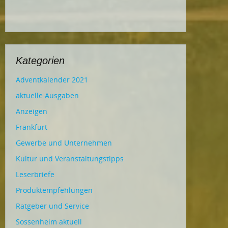
Kategorien
Adventkalender 2021
aktuelle Ausgaben
Anzeigen
Frankfurt
Gewerbe und Unternehmen
Kultur und Veranstaltungstipps
Leserbriefe
Produktempfehlungen
Ratgeber und Service
Sossenheim aktuell