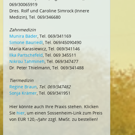
069/30065919
Dres. Rolf und Caroline Simrock (Innere
Medizin), Tel. 069/346680
Zahnmedizin
Munira Bäder
, Tel. 069/341169
Simone Bauriedl
, Tel. 069/45090490
Maria Karasiewicz, Tel. 069/341146
Ilka Partschefeld
, Tel. 069 345511
Nikrou Tahmineh
, Tel. 069/347477
Dr. Peter Thielmann, Tel. 069/341488
Tiermedizin
Regine Braun
, Tel. 069/347482
Sonja Krämer
, Tel. 069/341951
Hier könnte auch Ihre Praxis stehen. Klicken
Sie
hier
, um einen Sossenheim-Link zum Preis
von EUR 120,–/Jahr zzgl. MwSt. zu bestellen!