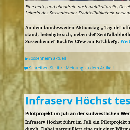
Eine nette, und obendrein noch multikulturelle, Gesel
Leiterin des Sossenheimer Stadtteilbibliothek, versa
An dem bundesweiten Aktionstag „ Tag der off
stand, beteiligte sich, neben der Zentralbiblio
Sossenheimer Büchrei-Crew am Kirchberg.
Wei
Sossenheim aktuell
Schreiben Sie Ihre Meinung zu dem Artikel!
Infraserv Höchst t
Pilotprojekt im Juli an der südwestlichen We
Infraserv Höchst führt im Juli ein Pilotproje
durch. Dabei patrouilliert eine mit einer Wär