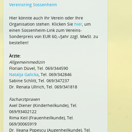
Vereinsring Sossenheim
Hier könnte auch Ihr Verein oder Ihre
Organisation stehen. Klicken Sie
hier
, um
einen Sossenheim-Link zum Vereins-
Sonderpreis von EUR 60,–/Jahr zzgl. MwSt. zu
bestellen!
Ärzte:
Allgemeinmedizin
Florian Düvel, Tel. 069/344590
Natalja Galicka
, Tel. 069/342846
Sabine Schlitt, Tel. 069/347237
Dr. Renata Ullrich, Tel. 069/341818
Facharztpraxen
Axel Diener (Kinderheilkunde), Tel.
069/93402122
Rima Keil (Frauenheilkunde), Tel.
069/30065919
Dr. Ileana Popescu (Augenheilkunde), Tel.