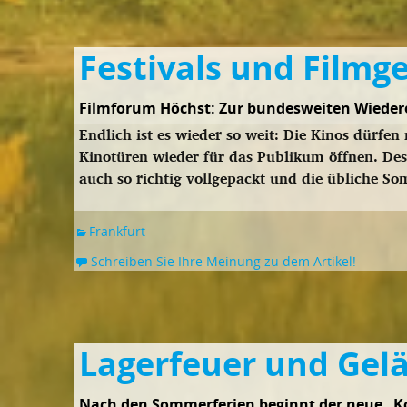
Festivals und Filmg
Filmforum Höchst: Zur bundesweiten Wieder
Endlich ist es wieder so weit: Die Kinos dürfe
Kinotüren wieder für das Publikum öffnen. De
auch so richtig vollgepackt und die übliche 
Frankfurt
Schreiben Sie Ihre Meinung zu dem Artikel!
Lagerfeuer und Gel
Nach den Sommerferien beginnt der neue „Kon