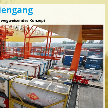
diengang
is wegweisendes Konzept