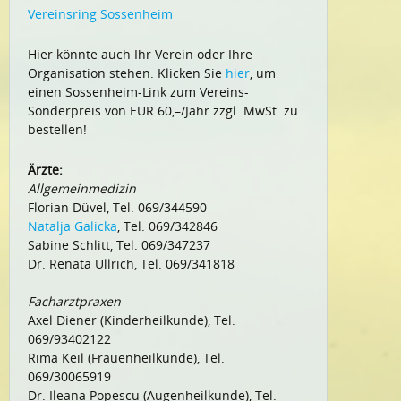
Vereinsring Sossenheim
Hier könnte auch Ihr Verein oder Ihre
Organisation stehen. Klicken Sie
hier
, um
einen Sossenheim-Link zum Vereins-
Sonderpreis von EUR 60,–/Jahr zzgl. MwSt. zu
bestellen!
Ärzte:
Allgemeinmedizin
Florian Düvel, Tel. 069/344590
Natalja Galicka
, Tel. 069/342846
Sabine Schlitt, Tel. 069/347237
Dr. Renata Ullrich, Tel. 069/341818
Facharztpraxen
Axel Diener (Kinderheilkunde), Tel.
069/93402122
Rima Keil (Frauenheilkunde), Tel.
069/30065919
Dr. Ileana Popescu (Augenheilkunde), Tel.