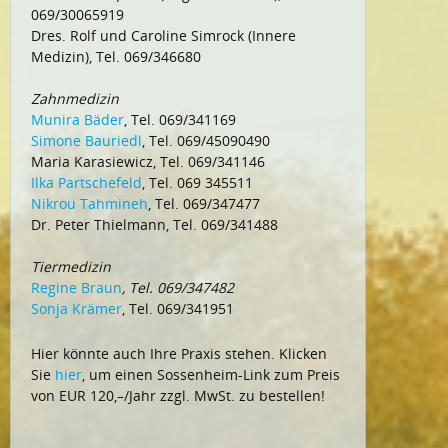
069/30065919
Dres. Rolf und Caroline Simrock (Innere
Medizin), Tel. 069/346680
Zahnmedizin
Munira Bäder
, Tel. 069/341169
Simone Bauriedl
, Tel. 069/45090490
Maria Karasiewicz, Tel. 069/341146
Ilka Partschefeld
, Tel. 069 345511
Nikrou Tahmineh
, Tel. 069/347477
Dr. Peter Thielmann, Tel. 069/341488
Tiermedizin
Regine Braun
, Tel. 069/347482
Sonja Krämer
, Tel. 069/341951
Hier könnte auch Ihre Praxis stehen. Klicken
Sie
hier
, um einen Sossenheim-Link zum Preis
von EUR 120,–/Jahr zzgl. MwSt. zu bestellen!