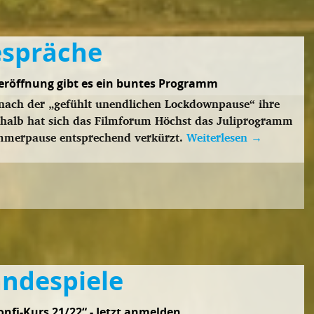
espräche
eröffnung gibt es ein buntes Programm
n nach der „gefühlt unendlichen Lockdownpause“ ihre
shalb hat sich das Filmforum Höchst das Juliprogramm
Sommerpause entsprechend verkürzt.
Weiterlesen
→
ändespiele
fi-Kurs 21/22“ - Jetzt anmelden