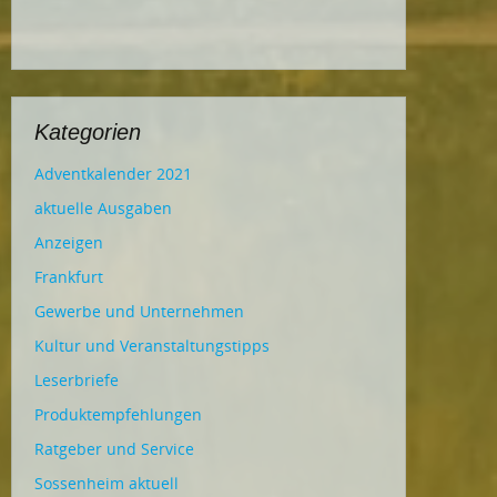
Kategorien
Adventkalender 2021
aktuelle Ausgaben
Anzeigen
Frankfurt
Gewerbe und Unternehmen
Kultur und Veranstaltungstipps
Leserbriefe
Produktempfehlungen
Ratgeber und Service
Sossenheim aktuell