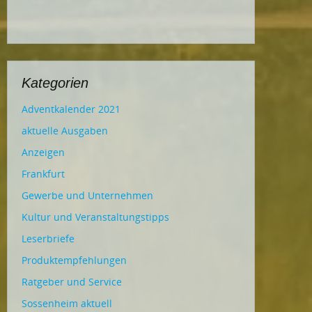
Kategorien
Adventkalender 2021
aktuelle Ausgaben
Anzeigen
Frankfurt
Gewerbe und Unternehmen
Kultur und Veranstaltungstipps
Leserbriefe
Produktempfehlungen
Ratgeber und Service
Sossenheim aktuell