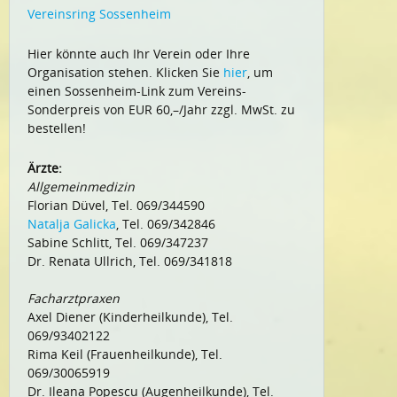
Vereinsring Sossenheim
Hier könnte auch Ihr Verein oder Ihre
Organisation stehen. Klicken Sie
hier
, um
einen Sossenheim-Link zum Vereins-
Sonderpreis von EUR 60,–/Jahr zzgl. MwSt. zu
bestellen!
Ärzte:
Allgemeinmedizin
Florian Düvel, Tel. 069/344590
Natalja Galicka
, Tel. 069/342846
Sabine Schlitt, Tel. 069/347237
Dr. Renata Ullrich, Tel. 069/341818
Facharztpraxen
Axel Diener (Kinderheilkunde), Tel.
069/93402122
Rima Keil (Frauenheilkunde), Tel.
069/30065919
Dr. Ileana Popescu (Augenheilkunde), Tel.