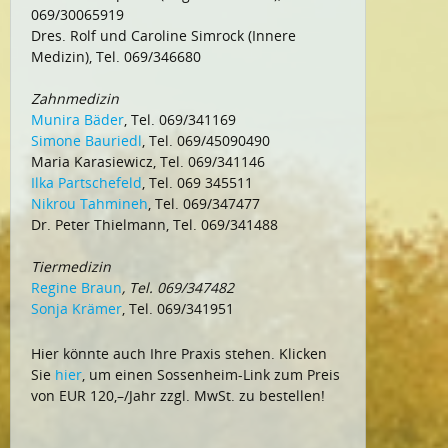
069/30065919
Dres. Rolf und Caroline Simrock (Innere
Medizin), Tel. 069/346680
Zahnmedizin
Munira Bäder
, Tel. 069/341169
Simone Bauriedl
, Tel. 069/45090490
Maria Karasiewicz, Tel. 069/341146
Ilka Partschefeld
, Tel. 069 345511
Nikrou Tahmineh
, Tel. 069/347477
Dr. Peter Thielmann, Tel. 069/341488
Tiermedizin
Regine Braun
, Tel. 069/347482
Sonja Krämer
, Tel. 069/341951
Hier könnte auch Ihre Praxis stehen. Klicken
Sie
hier
, um einen Sossenheim-Link zum Preis
von EUR 120,–/Jahr zzgl. MwSt. zu bestellen!