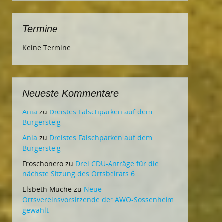
Termine
Keine Termine
Neueste Kommentare
Ania
zu
Dreistes Falschparken auf dem
Bürgersteig
Ania
zu
Dreistes Falschparken auf dem
Bürgersteig
Froschonero
zu
Drei CDU-Anträge für die
nächste Sitzung des Ortsbeirats 6
Elsbeth Muche
zu
Neue
Ortsvereinsvorsitzende der AWO-Sossenheim
gewählt