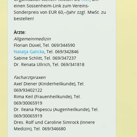
einen Sossenheim-Link zum Vereins-
Sonderpreis von EUR 60,–/Jahr zzgl. MwSt. zu
bestellen!
Ärzte:
Allgemeinmedizin
Florian Düvel, Tel. 069/344590
Natalja Galicka
, Tel. 069/342846
Sabine Schlitt, Tel. 069/347237
Dr. Renata Ullrich, Tel. 069/341818
Facharztpraxen
Axel Diener (Kinderheilkunde), Tel.
069/93402122
Rima Keil (Frauenheilkunde), Tel.
069/30065919
Dr. Ileana Popescu (Augenheilkunde), Tel.
069/30065919
Dres. Rolf und Caroline Simrock (Innere
Medizin), Tel. 069/346680