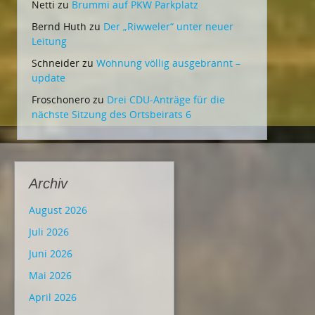
Netti
zu
Brummi auf PKW Parkplatz
Bernd Huth
zu
Der „Riwweler“ unter neuer
Leitung
Schneider
zu
Wohnung völlig ausgebrannt –
update
Froschonero
zu
Drei CDU-Anträge für die
nächste Sitzung des Ortsbeirats 6
Archiv
August 2026
Juli 2026
Juni 2026
Mai 2026
April 2026