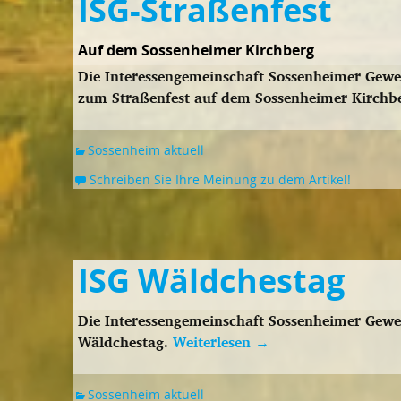
ISG-Straßenfest
Auf dem Sossenheimer Kirchberg
Die Interessengemeinschaft Sossenheimer Gewer
zum Straßenfest auf dem Sossenheimer Kirchb
Sossenheim aktuell
Schreiben Sie Ihre Meinung zu dem Artikel!
ISG Wäldchestag
Die Interessengemeinschaft Sossenheimer Gewer
Wäldchestag.
Weiterlesen
→
Sossenheim aktuell