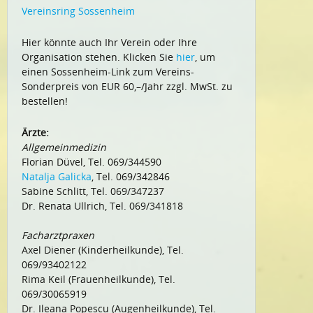
Vereinsring Sossenheim
Hier könnte auch Ihr Verein oder Ihre
Organisation stehen. Klicken Sie
hier
, um
einen Sossenheim-Link zum Vereins-
Sonderpreis von EUR 60,–/Jahr zzgl. MwSt. zu
bestellen!
Ärzte:
Allgemeinmedizin
Florian Düvel, Tel. 069/344590
Natalja Galicka
, Tel. 069/342846
Sabine Schlitt, Tel. 069/347237
Dr. Renata Ullrich, Tel. 069/341818
Facharztpraxen
Axel Diener (Kinderheilkunde), Tel.
069/93402122
Rima Keil (Frauenheilkunde), Tel.
069/30065919
Dr. Ileana Popescu (Augenheilkunde), Tel.