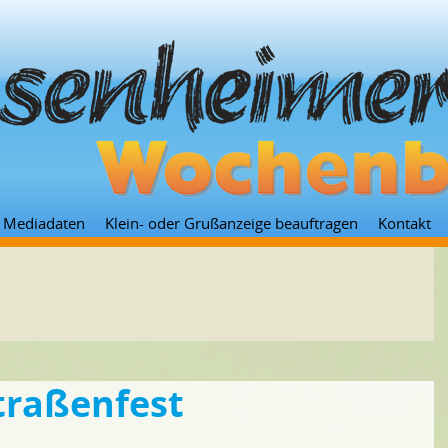
Zum
Mediadaten
Klein- oder Grußanzeige beauftragen
Kontakt
Inhalt
springen
traßenfest