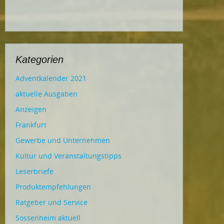
Kategorien
Adventkalender 2021
aktuelle Ausgaben
Anzeigen
Frankfurt
Gewerbe und Unternehmen
Kultur und Veranstaltungstipps
Leserbriefe
Produktempfehlungen
Ratgeber und Service
Sossenheim aktuell