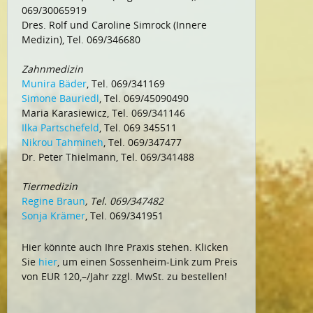
069/30065919
Dres. Rolf und Caroline Simrock (Innere
Medizin), Tel. 069/346680
Zahnmedizin
Munira Bäder
, Tel. 069/341169
Simone Bauriedl
, Tel. 069/45090490
Maria Karasiewicz, Tel. 069/341146
Ilka Partschefeld
, Tel. 069 345511
Nikrou Tahmineh
, Tel. 069/347477
Dr. Peter Thielmann, Tel. 069/341488
Tiermedizin
Regine Braun
, Tel. 069/347482
Sonja Krämer
, Tel. 069/341951
Hier könnte auch Ihre Praxis stehen. Klicken
Sie
hier
, um einen Sossenheim-Link zum Preis
von EUR 120,–/Jahr zzgl. MwSt. zu bestellen!