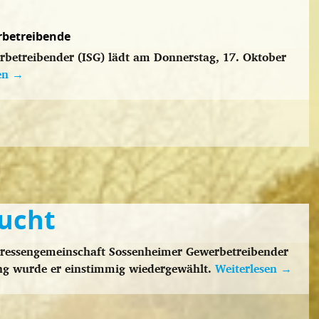
rbetreibende
rbetreibender (ISG) lädt am Donnerstag, 17. Oktober
sen
→
sucht
eressengemeinschaft Sossenheimer Gewerbetreibender
ng wurde er einstimmig wiedergewählt.
Weiterlesen
→