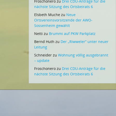
Froschonero
zu
Drei CDU-Anträge für die
nächste Sitzung des Ortsbeirats 6
Elsbeth Muche
zu
Neue
Ortsvereinsvorsitzende der AWO-
Sossenheim gewählt
Netti
zu
Brummi auf PKW Parkplatz
Bernd Huth
zu
Der „Riwweler“ unter neuer
Leitung
Schneider
zu
Wohnung völlig ausgebrannt
– update
Froschonero
zu
Drei CDU-Anträge für die
nächste Sitzung des Ortsbeirats 6