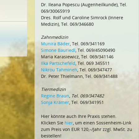
Dr. Ileana Popescu (Augenheilkunde), Tel.
069/30065919
Dres. Rolf und Caroline Simrock (Innere
Medizin), Tel. 069/346680
Zahnmedizin
Munira Bäder
, Tel. 069/341169
Simone Bauriedl
, Tel. 069/45090490
Maria Karasiewicz, Tel. 069/341146
Ilka Partschefeld
, Tel. 069 345511
Nikrou Tahmineh
, Tel. 069/347477
Dr. Peter Thielmann, Tel. 069/341488
Tiermedizin
Regine Braun
, Tel. 069/347482
Sonja Krämer
, Tel. 069/341951
Hier könnte auch Ihre Praxis stehen.
Klicken Sie
hier
, um einen Sossenheim-Link
zum Preis von EUR 120,–/Jahr zzgl. MwSt. zu
bestellen!