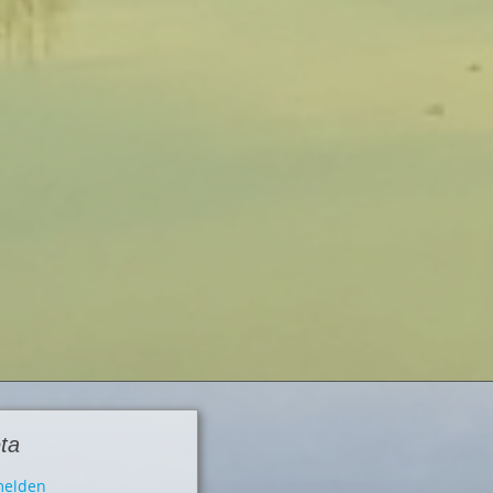
ta
elden