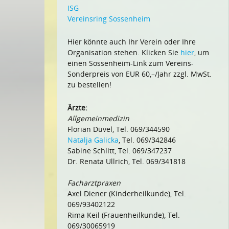
ISG
Vereinsring Sossenheim
Hier könnte auch Ihr Verein oder Ihre
Organisation stehen. Klicken Sie
hier
, um
einen Sossenheim-Link zum Vereins-
Sonderpreis von EUR 60,–/Jahr zzgl. MwSt.
zu bestellen!
Ärzte:
Allgemeinmedizin
Florian Düvel, Tel. 069/344590
Natalja Galicka
, Tel. 069/342846
Sabine Schlitt, Tel. 069/347237
Dr. Renata Ullrich, Tel. 069/341818
Facharztpraxen
Axel Diener (Kinderheilkunde), Tel.
069/93402122
Rima Keil (Frauenheilkunde), Tel.
069/30065919