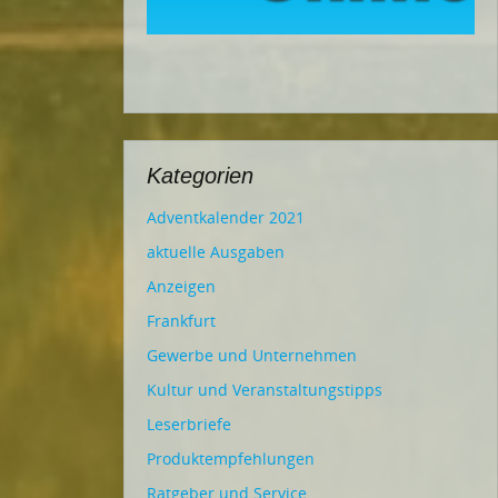
Kategorien
Adventkalender 2021
aktuelle Ausgaben
Anzeigen
Frankfurt
Gewerbe und Unternehmen
Kultur und Veranstaltungstipps
Leserbriefe
Produktempfehlungen
Ratgeber und Service