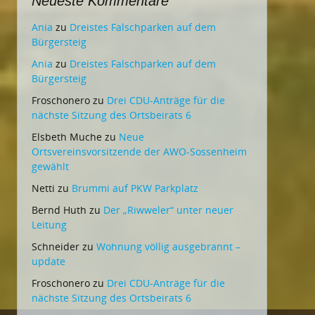
Neueste Kommentare
Ania
zu
Dreistes Falschparken auf dem
Bürgersteig
Ania
zu
Dreistes Falschparken auf dem
Bürgersteig
Froschonero
zu
Drei CDU-Anträge für die
nächste Sitzung des Ortsbeirats 6
Elsbeth Muche
zu
Neue
Ortsvereinsvorsitzende der AWO-Sossenheim
gewählt
Netti
zu
Brummi auf PKW Parkplatz
Bernd Huth
zu
Der „Riwweler“ unter neuer
Leitung
Schneider
zu
Wohnung völlig ausgebrannt –
update
Froschonero
zu
Drei CDU-Anträge für die
nächste Sitzung des Ortsbeirats 6