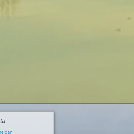
ta
elden