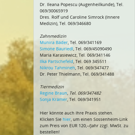
Dr. Ileana Popescu (Augenheilkunde), Tel.
069/30065919
Dres. Rolf und Caroline Simrock (Innere
Medizin), Tel. 069/346680
Zahnmedizin
Munira Bäder
, Tel. 069/341169
Simone Bauriedl
, Tel. 069/45090490
Maria Karasiewicz, Tel. 069/341146
Ilka Partschefeld
, Tel. 069 345511
Nikrou Tahmineh
, Tel. 069/347477
Dr. Peter Thielmann, Tel. 069/341488
Tiermedizin
Regine Braun
, Tel. 069/347482
Sonja Krämer
, Tel. 069/341951
Hier könnte auch Ihre Praxis stehen.
Klicken Sie
hier
, um einen Sossenheim-Link
zum Preis von EUR 120,–/Jahr zzgl. MwSt. zu
bestellen!