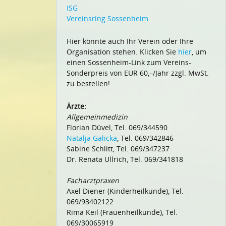
ISG
Vereinsring Sossenheim
Hier könnte auch Ihr Verein oder Ihre
Organisation stehen. Klicken Sie
hier
, um
einen Sossenheim-Link zum Vereins-
Sonderpreis von EUR 60,–/Jahr zzgl. MwSt.
zu bestellen!
Ärzte:
Allgemeinmedizin
Florian Düvel, Tel. 069/344590
Natalja Galicka
, Tel. 069/342846
Sabine Schlitt, Tel. 069/347237
Dr. Renata Ullrich, Tel. 069/341818
Facharztpraxen
Axel Diener (Kinderheilkunde), Tel.
069/93402122
Rima Keil (Frauenheilkunde), Tel.
069/30065919