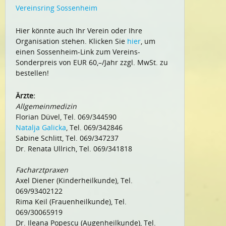
Vereinsring Sossenheim
Hier könnte auch Ihr Verein oder Ihre
Organisation stehen. Klicken Sie
hier
, um
einen Sossenheim-Link zum Vereins-
Sonderpreis von EUR 60,–/Jahr zzgl. MwSt. zu
bestellen!
Ärzte:
Allgemeinmedizin
Florian Düvel, Tel. 069/344590
Natalja Galicka
, Tel. 069/342846
Sabine Schlitt, Tel. 069/347237
Dr. Renata Ullrich, Tel. 069/341818
Facharztpraxen
Axel Diener (Kinderheilkunde), Tel.
069/93402122
Rima Keil (Frauenheilkunde), Tel.
069/30065919
Dr. Ileana Popescu (Augenheilkunde), Tel.