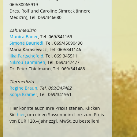
069/30065919
Dres. Rolf und Caroline Simrock (Innere
Medizin), Tel. 069/346680
Zahnmedizin
Munira Bäder
, Tel. 069/341169
Simone Bauriedl
, Tel. 069/45090490
Maria Karasiewicz, Tel. 069/341146
Ilka Partschefeld
, Tel. 069 345511
Nikrou Tahmineh
, Tel. 069/347477
Dr. Peter Thielmann, Tel. 069/341488
Tiermedizin
Regine Braun
, Tel. 069/347482
Sonja Krämer
, Tel. 069/341951
Hier könnte auch Ihre Praxis stehen. Klicken
Sie
hier
, um einen Sossenheim-Link zum Preis
von EUR 120,–/Jahr zzgl. MwSt. zu bestellen!