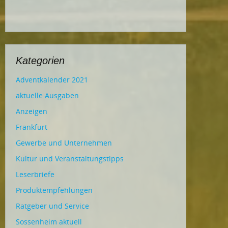
Kategorien
Adventkalender 2021
aktuelle Ausgaben
Anzeigen
Frankfurt
Gewerbe und Unternehmen
Kultur und Veranstaltungstipps
Leserbriefe
Produktempfehlungen
Ratgeber und Service
Sossenheim aktuell