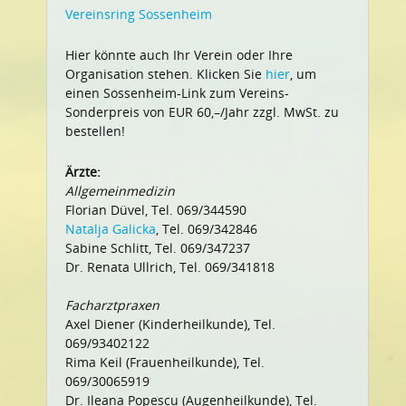
Vereinsring Sossenheim
Hier könnte auch Ihr Verein oder Ihre
Organisation stehen. Klicken Sie
hier
, um
einen Sossenheim-Link zum Vereins-
Sonderpreis von EUR 60,–/Jahr zzgl. MwSt. zu
bestellen!
Ärzte:
Allgemeinmedizin
Florian Düvel, Tel. 069/344590
Natalja Galicka
, Tel. 069/342846
Sabine Schlitt, Tel. 069/347237
Dr. Renata Ullrich, Tel. 069/341818
Facharztpraxen
Axel Diener (Kinderheilkunde), Tel.
069/93402122
Rima Keil (Frauenheilkunde), Tel.
069/30065919
Dr. Ileana Popescu (Augenheilkunde), Tel.