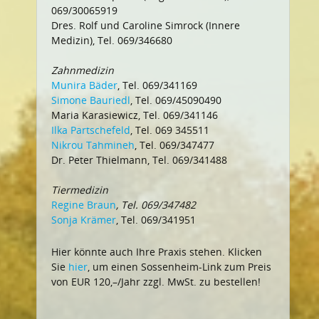
069/30065919
Dres. Rolf und Caroline Simrock (Innere
Medizin), Tel. 069/346680
Zahnmedizin
Munira Bäder
, Tel. 069/341169
Simone Bauriedl
, Tel. 069/45090490
Maria Karasiewicz, Tel. 069/341146
Ilka Partschefeld
, Tel. 069 345511
Nikrou Tahmineh
, Tel. 069/347477
Dr. Peter Thielmann, Tel. 069/341488
Tiermedizin
Regine Braun
, Tel. 069/347482
Sonja Krämer
, Tel. 069/341951
Hier könnte auch Ihre Praxis stehen. Klicken
Sie
hier
, um einen Sossenheim-Link zum Preis
von EUR 120,–/Jahr zzgl. MwSt. zu bestellen!