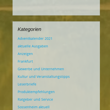
Kategorien
Adventkalender 2021
aktuelle Ausgaben
Anzeigen
Frankfurt
Gewerbe und Unternehmen
Kultur und Veranstaltungstipps
Leserbriefe
Produktempfehlungen
Ratgeber und Service
Sossenheim aktuell