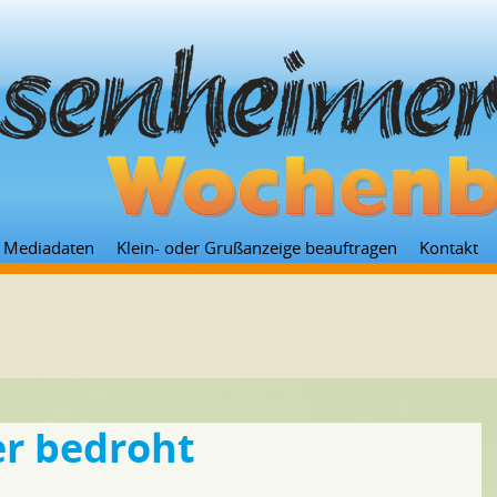
Zum
Mediadaten
Klein- oder Grußanzeige beauftragen
Kontakt
Inhalt
springen
er bedroht