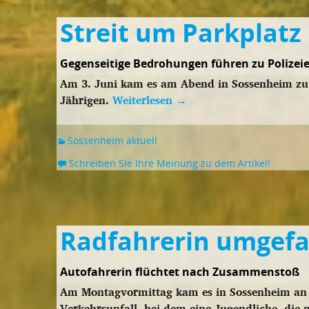
Streit um Parkplatz
Gegenseitige Bedrohungen führen zu Polizeie
Am 3. Juni kam es am Abend in Sossenheim zu 
Jährigen.
Weiterlesen
→
Sossenheim aktuell
Schreiben Sie Ihre Meinung zu dem Artikel!
Radfahrerin umgef
Autofahrerin flüchtet nach Zusammenstoß
Am Montagvormittag kam es in Sossenheim an 
Verkehrsunfall, bei dem eine Jugendliche, die