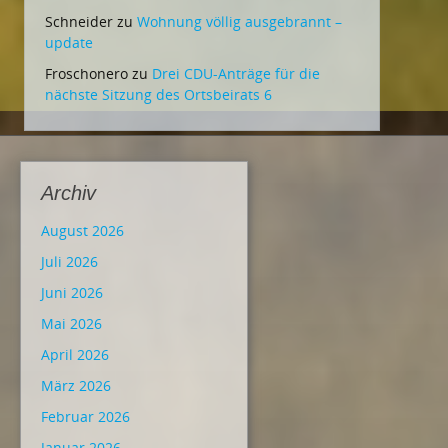
Schneider
zu
Wohnung völlig ausgebrannt –
update
Froschonero
zu
Drei CDU-Anträge für die
nächste Sitzung des Ortsbeirats 6
Archiv
August 2026
Juli 2026
Juni 2026
Mai 2026
April 2026
März 2026
Februar 2026
Januar 2026