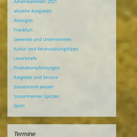
Adventkalender 2021
aktuelle Ausgaben
Anzeigen
Frankfurt
Gewerbe und Unternehmen
Kultur und Veranstaltungstipps
Leserbriefe
Produktempfehlungen
Ratgeber und Service
Sossenheim aktuell
Sossenheimer Spitzen
Sport
Termine