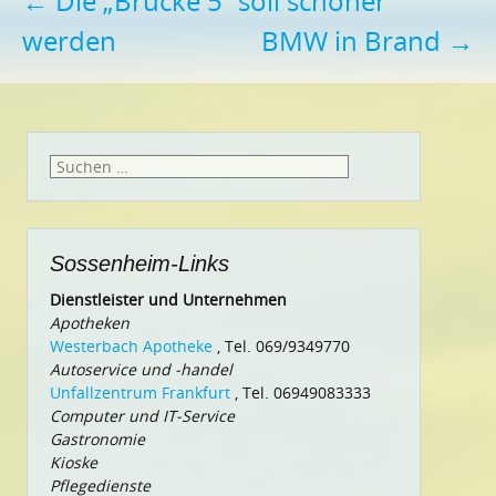
Beitragsnavigation
←
Die „Brücke 5“ soll schöner
werden
BMW in Brand
→
Suchen
nach:
Sossenheim-Links
Dienstleister und Unternehmen
Apotheken
Westerbach Apotheke
, Tel. 069/9349770
Autoservice und -handel
Unfallzentrum Frankfurt
, Tel. 06949083333
Computer und IT-Service
Gastronomie
Kioske
Pflegedienste