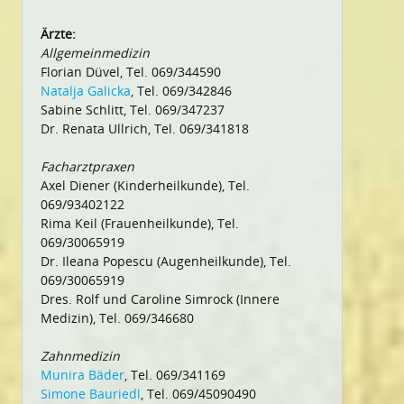
Ärzte:
Allgemeinmedizin
Florian Düvel, Tel. 069/344590
Natalja Galicka
, Tel. 069/342846
Sabine Schlitt, Tel. 069/347237
Dr. Renata Ullrich, Tel. 069/341818
Facharztpraxen
Axel Diener (Kinderheilkunde), Tel.
069/93402122
Rima Keil (Frauenheilkunde), Tel.
069/30065919
Dr. Ileana Popescu (Augenheilkunde), Tel.
069/30065919
Dres. Rolf und Caroline Simrock (Innere
Medizin), Tel. 069/346680
Zahnmedizin
Munira Bäder
, Tel. 069/341169
Simone Bauriedl
, Tel. 069/45090490