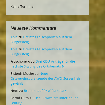
Keine Termine
Neueste Kommentare
Ania
zu
Dreistes Falschparken auf dem
Bürgersteig
Ania
zu
Dreistes Falschparken auf dem
Bürgersteig
Froschonero
zu
Drei CDU-Anträge für die
nächste Sitzung des Ortsbeirats 6
Elsbeth Muche
zu
Neue
Ortsvereinsvorsitzende der AWO-Sossenheim
gewählt
Netti
zu
Brummi auf PKW Parkplatz
Bernd Huth
zu
Der „Riwweler“ unter neuer
Leitung