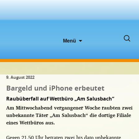
Zum
Suche
Menü
Inhalt
nach:
springen
9. August 2022
Bargeld und iPhone erbeutet
Raubüberfall auf Wettbüro „Am Salusbach“
Am Mittwochabend vergangener Woche raubten zwei
unbekannte Täter „Am Salusbach“ die dortige Filiale
eines Wettbüros aus.
Gegen 21.50 Uhr betraten zwei bis dato unbekannte