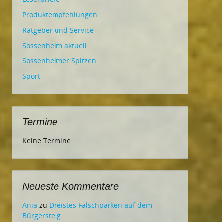
Produktempfehlungen
Ratgeber und Service
Sossenheim aktuell
Sossenheimer Spitzen
Sport
Termine
Keine Termine
Neueste Kommentare
Ania
zu
Dreistes Falschparken auf dem
Bürgersteig