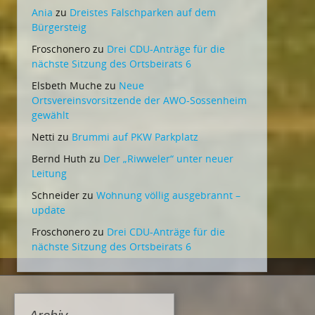
Ania
zu
Dreistes Falschparken auf dem
Bürgersteig
Froschonero
zu
Drei CDU-Anträge für die
nächste Sitzung des Ortsbeirats 6
Elsbeth Muche
zu
Neue
Ortsvereinsvorsitzende der AWO-Sossenheim
gewählt
Netti
zu
Brummi auf PKW Parkplatz
Bernd Huth
zu
Der „Riwweler“ unter neuer
Leitung
Schneider
zu
Wohnung völlig ausgebrannt –
update
Froschonero
zu
Drei CDU-Anträge für die
nächste Sitzung des Ortsbeirats 6