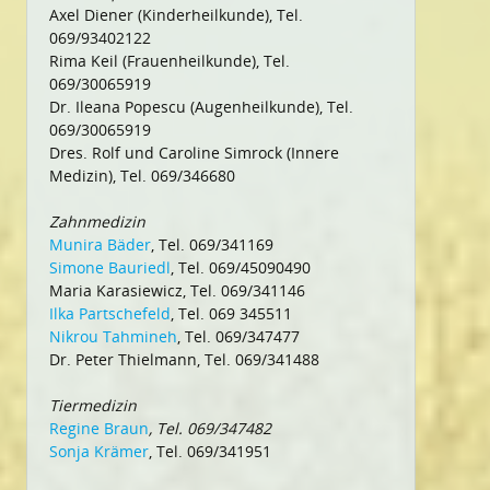
Axel Diener (Kinderheilkunde), Tel.
069/93402122
Rima Keil (Frauenheilkunde), Tel.
069/30065919
Dr. Ileana Popescu (Augenheilkunde), Tel.
069/30065919
Dres. Rolf und Caroline Simrock (Innere
Medizin), Tel. 069/346680
Zahnmedizin
Munira Bäder
, Tel. 069/341169
Simone Bauriedl
, Tel. 069/45090490
Maria Karasiewicz, Tel. 069/341146
Ilka Partschefeld
, Tel. 069 345511
Nikrou Tahmineh
, Tel. 069/347477
Dr. Peter Thielmann, Tel. 069/341488
Tiermedizin
Regine Braun
, Tel. 069/347482
Sonja Krämer
, Tel. 069/341951