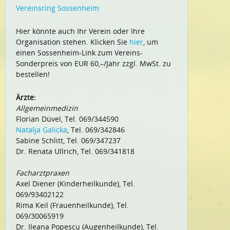
Vereinsring Sossenheim
Hier könnte auch Ihr Verein oder Ihre
Organisation stehen. Klicken Sie
hier
, um
einen Sossenheim-Link zum Vereins-
Sonderpreis von EUR 60,–/Jahr zzgl. MwSt. zu
bestellen!
Ärzte:
Allgemeinmedizin
Florian Düvel, Tel. 069/344590
Natalja Galicka
, Tel. 069/342846
Sabine Schlitt, Tel. 069/347237
Dr. Renata Ullrich, Tel. 069/341818
Facharztpraxen
Axel Diener (Kinderheilkunde), Tel.
069/93402122
Rima Keil (Frauenheilkunde), Tel.
069/30065919
Dr. Ileana Popescu (Augenheilkunde), Tel.