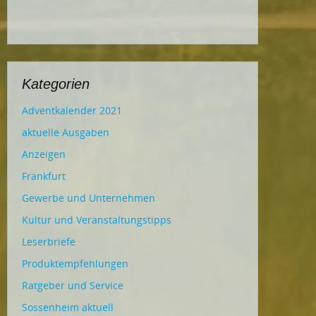
Kategorien
Adventkalender 2021
aktuelle Ausgaben
Anzeigen
Frankfurt
Gewerbe und Unternehmen
Kultur und Veranstaltungstipps
Leserbriefe
Produktempfehlungen
Ratgeber und Service
Sossenheim aktuell