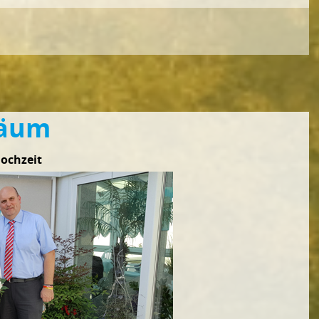
läum
Hochzeit