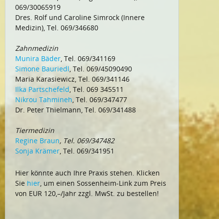
069/30065919
Dres. Rolf und Caroline Simrock (Innere
Medizin), Tel. 069/346680
Zahnmedizin
Munira Bäder
, Tel. 069/341169
Simone Bauriedl
, Tel. 069/45090490
Maria Karasiewicz, Tel. 069/341146
Ilka Partschefeld
, Tel. 069 345511
Nikrou Tahmineh
, Tel. 069/347477
Dr. Peter Thielmann, Tel. 069/341488
Tiermedizin
Regine Braun
, Tel. 069/347482
Sonja Krämer
, Tel. 069/341951
Hier könnte auch Ihre Praxis stehen. Klicken
Sie
hier
, um einen Sossenheim-Link zum Preis
von EUR 120,–/Jahr zzgl. MwSt. zu bestellen!