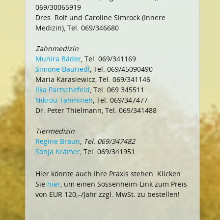
069/30065919
Dres. Rolf und Caroline Simrock (Innere
Medizin), Tel. 069/346680
Zahnmedizin
Munira Bäder
, Tel. 069/341169
Simone Bauriedl
, Tel. 069/45090490
Maria Karasiewicz, Tel. 069/341146
Ilka Partschefeld
, Tel. 069 345511
Nikrou Tahmineh
, Tel. 069/347477
Dr. Peter Thielmann, Tel. 069/341488
Tiermedizin
Regine Braun
, Tel. 069/347482
Sonja Krämer
, Tel. 069/341951
Hier könnte auch Ihre Praxis stehen. Klicken
Sie
hier
, um einen Sossenheim-Link zum Preis
von EUR 120,–/Jahr zzgl. MwSt. zu bestellen!