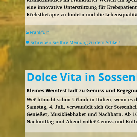
eine innovative Unterstützung für Krebspatie
Krebstherapie zu lindern und die Lebensqualit
Frankfurt
Schreiben Sie Ihre Meinung zu dem Artikel!
Dolce Vita in Sosse
Kleines Weinfest lädt zu Genuss und Begegnu
Wer braucht schon Urlaub in Italien, wenn es d
Samstag, 4. Juli, verwandelt sich der Sossenhe
Genießer, Musikliebhaber und Nachbarn. Ab 16
Nachmittag und Abend voller Genuss und Kult