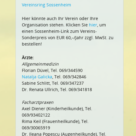
Vereinsring Sossenheim
Hier könnte auch Ihr Verein oder Ihre
Organisation stehen. Klicken Sie
hier
, um
einen Sossenheim-Link zum Vereins-
Sonderpreis von EUR 60,–/Jahr zzgl. MwSt. zu
bestellen!
Ärzte:
Allgemeinmedizin
Florian Düvel, Tel. 069/344590
Natalja Galicka
, Tel. 069/342846
Sabine Schlitt, Tel. 069/347237
Dr. Renata Ullrich, Tel. 069/341818
Facharztpraxen
Axel Diener (Kinderheilkunde), Tel.
069/93402122
Rima Keil (Frauenheilkunde), Tel.
069/30065919
Dr. Ileana Popescu (Augenheilkunde), Tel.