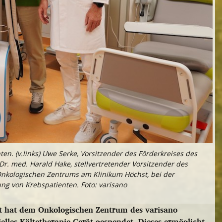
n. (v.links) Uwe Serke, Vorsitzender des Förderkreises des
 Dr. med. Harald Hake, stellvertretender Vorsitzender des
 Onkologischen Zentrums am Klinikum Höchst, bei der
ng von Krebspatienten. Foto: varisano
st hat dem Onkologischen Zentrum des varisano
lles Kältetherapie-Gerät gespendet. Dieses ermöglicht