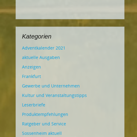
Kategorien
Adventkalender 2021
aktuelle Ausgaben
Anzeigen
Frankfurt
Gewerbe und Unternehmen
Kultur und Veranstaltungstipps
Leserbriefe
Produktempfehlungen
Ratgeber und Service
Sossenheim aktuell