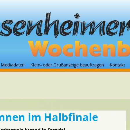
Zum
Mediadaten
Klein- oder Grußanzeige beauftragen
Kontakt
Inhalt
springen
nnen im Halbfinale