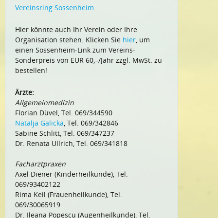
Vereinsring Sossenheim
Hier könnte auch Ihr Verein oder Ihre
Organisation stehen. Klicken Sie
hier
, um
einen Sossenheim-Link zum Vereins-
Sonderpreis von EUR 60,–/Jahr zzgl. MwSt. zu
bestellen!
Ärzte:
Allgemeinmedizin
Florian Düvel, Tel. 069/344590
Natalja Galicka
, Tel. 069/342846
Sabine Schlitt, Tel. 069/347237
Dr. Renata Ullrich, Tel. 069/341818
Facharztpraxen
Axel Diener (Kinderheilkunde), Tel.
069/93402122
Rima Keil (Frauenheilkunde), Tel.
069/30065919
Dr. Ileana Popescu (Augenheilkunde), Tel.