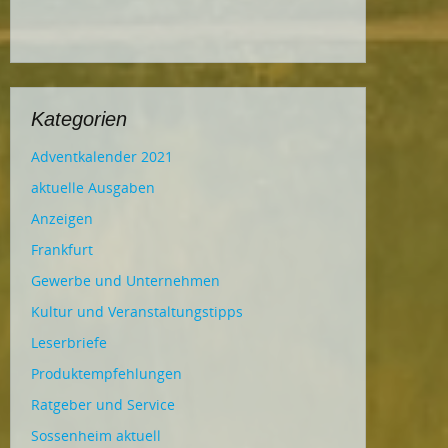
Kategorien
Adventkalender 2021
aktuelle Ausgaben
Anzeigen
Frankfurt
Gewerbe und Unternehmen
Kultur und Veranstaltungstipps
Leserbriefe
Produktempfehlungen
Ratgeber und Service
Sossenheim aktuell