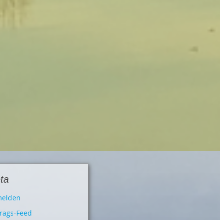
ta
elden
trags-Feed