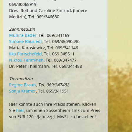
069/30065919
Dres. Rolf und Caroline Simrock (Innere
Medizin), Tel. 069/346680
Zahnmedizin
Munira Bäder
, Tel. 069/341169
Simone Bauriedl
, Tel. 069/45090490
Maria Karasiewicz, Tel. 069/341146
Ilka Partschefeld
, Tel. 069 345511
Nikrou Tahmineh
, Tel. 069/347477
Dr. Peter Thielmann, Tel. 069/341488
Tiermedizin
Regine Braun
, Tel. 069/347482
Sonja Krämer
, Tel. 069/341951
Hier könnte auch Ihre Praxis stehen. Klicken
Sie
hier
, um einen Sossenheim-Link zum Preis
von EUR 120,–/Jahr zzgl. MwSt. zu bestellen!