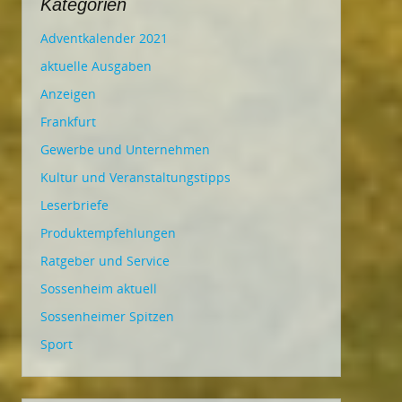
Kategorien
Adventkalender 2021
aktuelle Ausgaben
Anzeigen
Frankfurt
Gewerbe und Unternehmen
Kultur und Veranstaltungstipps
Leserbriefe
Produktempfehlungen
Ratgeber und Service
Sossenheim aktuell
Sossenheimer Spitzen
Sport