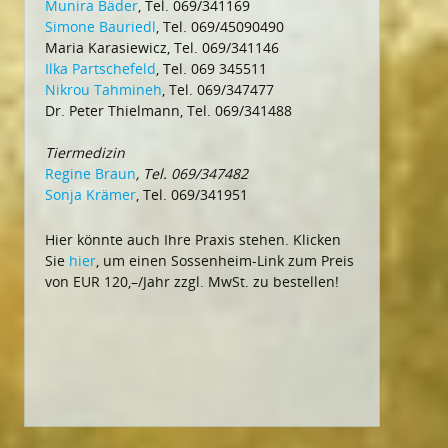
Munira Bäder
, Tel. 069/341169
Simone Bauriedl
, Tel. 069/45090490
Maria Karasiewicz, Tel. 069/341146
Ilka Partschefeld
, Tel. 069 345511
Nikrou Tahmineh
, Tel. 069/347477
Dr. Peter Thielmann, Tel. 069/341488
Tiermedizin
Regine Braun
, Tel. 069/347482
Sonja Krämer
, Tel. 069/341951
Hier könnte auch Ihre Praxis stehen. Klicken
Sie
hier
, um einen Sossenheim-Link zum Preis
von EUR 120,–/Jahr zzgl. MwSt. zu bestellen!