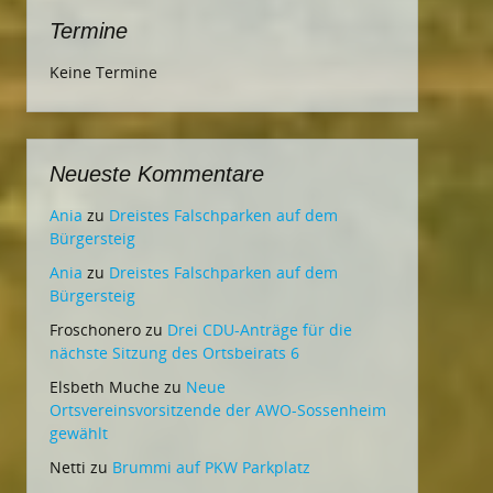
Termine
Keine Termine
Neueste Kommentare
Ania
zu
Dreistes Falschparken auf dem
Bürgersteig
Ania
zu
Dreistes Falschparken auf dem
Bürgersteig
Froschonero
zu
Drei CDU-Anträge für die
nächste Sitzung des Ortsbeirats 6
Elsbeth Muche
zu
Neue
Ortsvereinsvorsitzende der AWO-Sossenheim
gewählt
Netti
zu
Brummi auf PKW Parkplatz