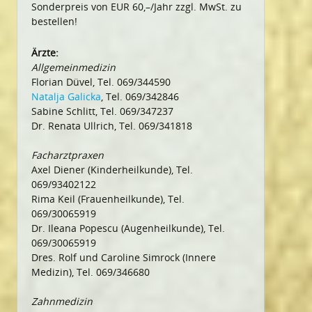
Sonderpreis von EUR 60,–/Jahr zzgl. MwSt. zu
bestellen!
Ärzte:
Allgemeinmedizin
Florian Düvel, Tel. 069/344590
Natalja Galicka
, Tel. 069/342846
Sabine Schlitt, Tel. 069/347237
Dr. Renata Ullrich, Tel. 069/341818
Facharztpraxen
Axel Diener (Kinderheilkunde), Tel.
069/93402122
Rima Keil (Frauenheilkunde), Tel.
069/30065919
Dr. Ileana Popescu (Augenheilkunde), Tel.
069/30065919
Dres. Rolf und Caroline Simrock (Innere
Medizin), Tel. 069/346680
Zahnmedizin