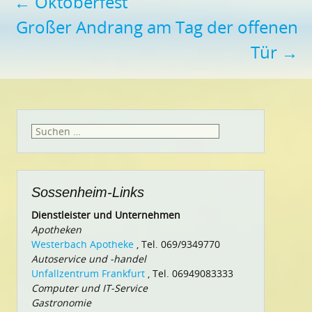
Beitragsnavigation
←
Oktoberfest
Großer Andrang am Tag der offenen
Tür
→
Suchen
nach:
Sossenheim-Links
Dienstleister und Unternehmen
Apotheken
Westerbach Apotheke
, Tel. 069/9349770
Autoservice und -handel
Unfallzentrum Frankfurt
, Tel. 06949083333
Computer und IT-Service
Gastronomie