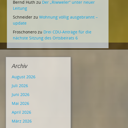
Bernd Huth
zu
Der „Riwweler“ unter neuer
Leitung
Schneider
zu
Wohnung völlig ausgebrannt –
update
Froschonero
zu
Drei CDU-Anträge für die
nächste Sitzung des Ortsbeirats 6
Archiv
August 2026
Juli 2026
Juni 2026
Mai 2026
April 2026
März 2026