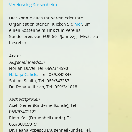
Vereinsring Sossenheim
Hier könnte auch Ihr Verein oder Ihre
Organisation stehen. Klicken Sie
hier
, um
einen Sossenheim-Link zum Vereins-
Sonderpreis von EUR 60,–/Jahr zzgl. MwSt. zu
bestellen!
Ärzte:
Allgemeinmedizin
Florian Düvel, Tel. 069/344590
Natalja Galicka
, Tel. 069/342846
Sabine Schlitt, Tel. 069/347237
Dr. Renata Ullrich, Tel. 069/341818
Facharztpraxen
Axel Diener (Kinderheilkunde), Tel.
069/93402122
Rima Keil (Frauenheilkunde), Tel.
069/30065919
Dr. Ileana Popescu (Augenheilkunde), Tel.