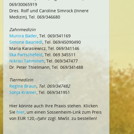
069/30065919
Dres. Rolf und Caroline Simrock (Innere
Medizin), Tel. 069/346680
Zahnmedizin
Munira Bäder
, Tel. 069/341169
Simone Bauriedl
, Tel. 069/45090490
Maria Karasiewicz, Tel. 069/341146
Ilka Partschefeld
, Tel. 069 345511
Nikrou Tahmineh
, Tel. 069/347477
Dr. Peter Thielmann, Tel. 069/341488
Tiermedizin
Regine Braun
, Tel. 069/347482
Sonja Krämer
, Tel. 069/341951
Hier könnte auch Ihre Praxis stehen. Klicken
Sie
hier
, um einen Sossenheim-Link zum Preis
von EUR 120,–/Jahr zzgl. MwSt. zu bestellen!