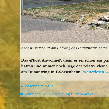
Asbest-Bauschutt am Gehweg des Dunantring. Fotos:
Das erbost Anwohner, denn es sei schon ein pa
hätten und immer noch liege der relativ kleine
am Dunantring in F-Sossenheim.
Weiterlesen
Sossenheim aktuell
Schreiben Sie Ihre Meinung zu dem Artikel!