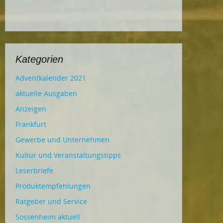
Kategorien
Adventkalender 2021
aktuelle Ausgaben
Anzeigen
Frankfurt
Gewerbe und Unternehmen
Kultur und Veranstaltungstipps
Leserbriefe
Produktempfehlungen
Ratgeber und Service
Sossenheim aktuell