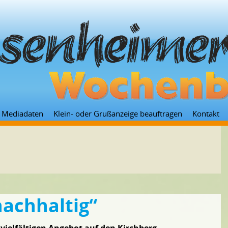
Zum
Mediadaten
Klein- oder Grußanzeige beauftragen
Kontakt
Inhalt
springen
achhaltig“