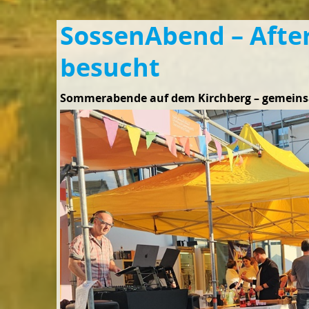
SossenAbend – After
besucht
Sommerabende auf dem Kirchberg – gemeins