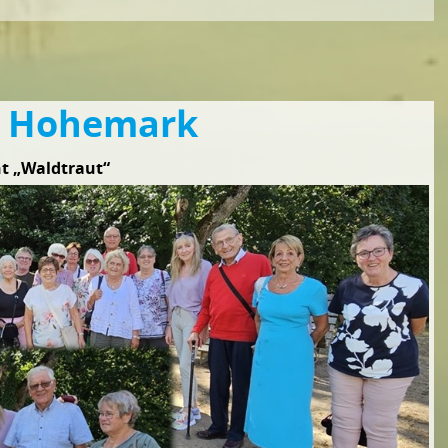
r Hohemark
t „Waldtraut“