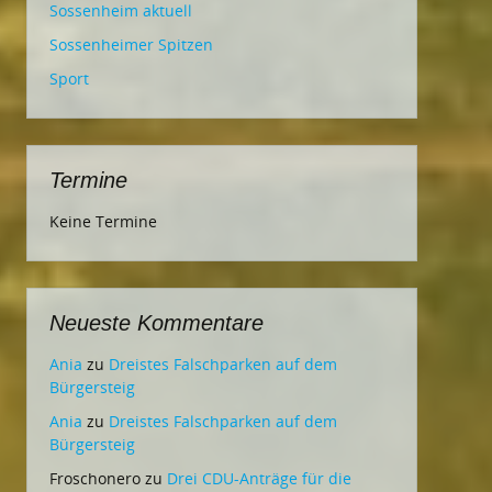
Sossenheim aktuell
Sossenheimer Spitzen
Sport
Termine
Keine Termine
Neueste Kommentare
Ania
zu
Dreistes Falschparken auf dem
Bürgersteig
Ania
zu
Dreistes Falschparken auf dem
Bürgersteig
Froschonero
zu
Drei CDU-Anträge für die