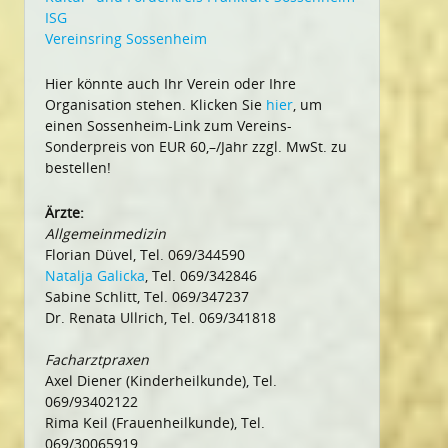
ISG
Vereinsring Sossenheim
Hier könnte auch Ihr Verein oder Ihre
Organisation stehen. Klicken Sie
hier
, um
einen Sossenheim-Link zum Vereins-
Sonderpreis von EUR 60,–/Jahr zzgl. MwSt. zu
bestellen!
Ärzte:
Allgemeinmedizin
Florian Düvel, Tel. 069/344590
Natalja Galicka
, Tel. 069/342846
Sabine Schlitt, Tel. 069/347237
Dr. Renata Ullrich, Tel. 069/341818
Facharztpraxen
Axel Diener (Kinderheilkunde), Tel.
069/93402122
Rima Keil (Frauenheilkunde), Tel.
069/30065919