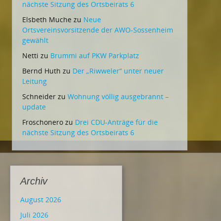
nächste Sitzung des Ortsbeirats 6
Elsbeth Muche
zu
Neue
Ortsvereinsvorsitzende der AWO-Sossenheim
gewählt
Netti
zu
Brummi auf PKW Parkplatz
Bernd Huth
zu
Der „Riwweler“ unter neuer
Leitung
Schneider
zu
Wohnung völlig ausgebrannt –
update
Froschonero
zu
Drei CDU-Anträge für die
nächste Sitzung des Ortsbeirats 6
Archiv
August 2026
Juli 2026