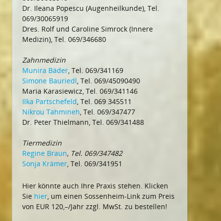
Dr. Ileana Popescu (Augenheilkunde), Tel.
069/30065919
Dres. Rolf und Caroline Simrock (Innere
Medizin), Tel. 069/346680
Zahnmedizin
Munira Bäder
, Tel. 069/341169
Simone Bauriedl
, Tel. 069/45090490
Maria Karasiewicz, Tel. 069/341146
Ilka Partschefeld
, Tel. 069 345511
Nikrou Tahmineh
, Tel. 069/347477
Dr. Peter Thielmann, Tel. 069/341488
Tiermedizin
Regine Braun
, Tel. 069/347482
Sonja Krämer
, Tel. 069/341951
Hier könnte auch Ihre Praxis stehen. Klicken
Sie
hier
, um einen Sossenheim-Link zum Preis
von EUR 120,–/Jahr zzgl. MwSt. zu bestellen!