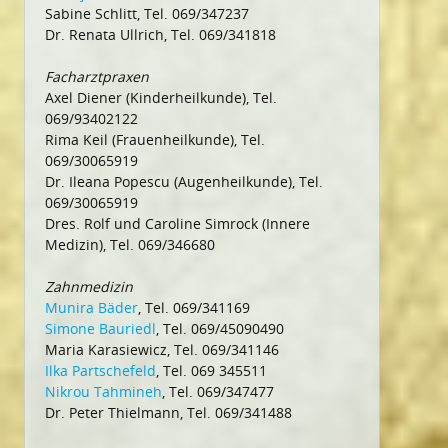
Sabine Schlitt, Tel. 069/347237
Dr. Renata Ullrich, Tel. 069/341818
Facharztpraxen
Axel Diener (Kinderheilkunde), Tel.
069/93402122
Rima Keil (Frauenheilkunde), Tel.
069/30065919
Dr. Ileana Popescu (Augenheilkunde), Tel.
069/30065919
Dres. Rolf und Caroline Simrock (Innere
Medizin), Tel. 069/346680
Zahnmedizin
Munira Bäder
, Tel. 069/341169
Simone Bauriedl
, Tel. 069/45090490
Maria Karasiewicz, Tel. 069/341146
Ilka Partschefeld
, Tel. 069 345511
Nikrou Tahmineh
, Tel. 069/347477
Dr. Peter Thielmann, Tel. 069/341488