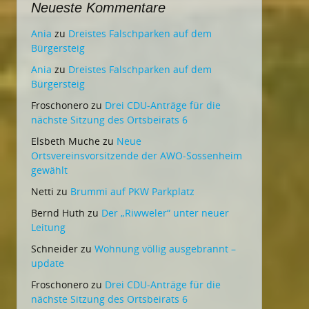
Neueste Kommentare
Ania
zu
Dreistes Falschparken auf dem
Bürgersteig
Ania
zu
Dreistes Falschparken auf dem
Bürgersteig
Froschonero
zu
Drei CDU-Anträge für die
nächste Sitzung des Ortsbeirats 6
Elsbeth Muche
zu
Neue
Ortsvereinsvorsitzende der AWO-Sossenheim
gewählt
Netti
zu
Brummi auf PKW Parkplatz
Bernd Huth
zu
Der „Riwweler“ unter neuer
Leitung
Schneider
zu
Wohnung völlig ausgebrannt –
update
Froschonero
zu
Drei CDU-Anträge für die
nächste Sitzung des Ortsbeirats 6