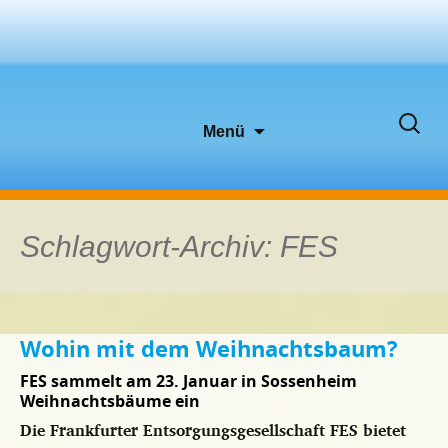
Zum
Suche
Menü
Inhalt
nach:
springen
Schlagwort-Archiv: FES
Wohin mit dem Weihnachtsbaum?
FES sammelt am 23. Januar in Sossenheim
Weihnachtsbäume ein
Die Frankfurter Entsorgungsgesellschaft FES bietet