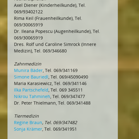
Axel Diener (Kinderheilkunde), Tel.
069/93402122
Rima Keil (Frauenheilkunde), Tel.
069/30065919
Dr. Ileana Popescu (Augenheilkunde), Tel.
069/30065919
Dres. Rolf und Caroline Simrock (Innere
Medizin), Tel. 069/346680
Zahnmedizin
Munira Bäder
, Tel. 069/341169
Simone Bauriedl
, Tel. 069/45090490
Maria Karasiewicz, Tel. 069/341146
Ilka Partschefeld
, Tel. 069 345511
Nikrou Tahmineh
, Tel. 069/347477
Dr. Peter Thielmann, Tel. 069/341488
Tiermedizin
Regine Braun
, Tel. 069/347482
Sonja Krämer
, Tel. 069/341951