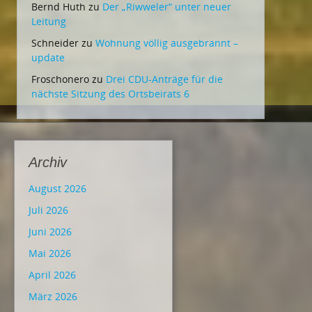
Bernd Huth
zu
Der „Riwweler“ unter neuer
Leitung
Schneider
zu
Wohnung völlig ausgebrannt –
update
Froschonero
zu
Drei CDU-Anträge für die
nächste Sitzung des Ortsbeirats 6
Archiv
August 2026
Juli 2026
Juni 2026
Mai 2026
April 2026
März 2026