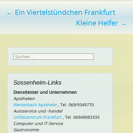
Beitragsnavigation
←
Ein Viertelstündchen Frankfurt
Kleine Helfer
→
Suchen
nach:
Sossenheim-Links
Dienstleister und Unternehmen
Apotheken
Westerbach Apotheke
, Tel. 069/9349770
Autoservice und -handel
Unfallzentrum Frankfurt
, Tel. 06949083333
Computer und IT-Service
Gastronomie