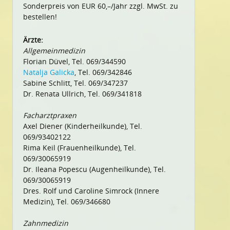
Sonderpreis von EUR 60,–/Jahr zzgl. MwSt. zu
bestellen!
Ärzte:
Allgemeinmedizin
Florian Düvel, Tel. 069/344590
Natalja Galicka
, Tel. 069/342846
Sabine Schlitt, Tel. 069/347237
Dr. Renata Ullrich, Tel. 069/341818
Facharztpraxen
Axel Diener (Kinderheilkunde), Tel.
069/93402122
Rima Keil (Frauenheilkunde), Tel.
069/30065919
Dr. Ileana Popescu (Augenheilkunde), Tel.
069/30065919
Dres. Rolf und Caroline Simrock (Innere
Medizin), Tel. 069/346680
Zahnmedizin