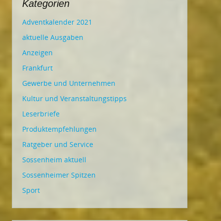
Kategorien
Adventkalender 2021
aktuelle Ausgaben
Anzeigen
Frankfurt
Gewerbe und Unternehmen
Kultur und Veranstaltungstipps
Leserbriefe
Produktempfehlungen
Ratgeber und Service
Sossenheim aktuell
Sossenheimer Spitzen
Sport