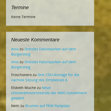
Termine
Keine Termine
Neueste Kommentare
Ania
zu
Dreistes Falschparken auf dem
Bürgersteig
Ania
zu
Dreistes Falschparken auf dem
Bürgersteig
Froschonero
zu
Drei CDU-Anträge für die
nächste Sitzung des Ortsbeirats 6
Elsbeth Muche
zu
Neue
Ortsvereinsvorsitzende der AWO-Sossenheim
gewählt
Netti
zu
Brummi auf PKW Parkplatz