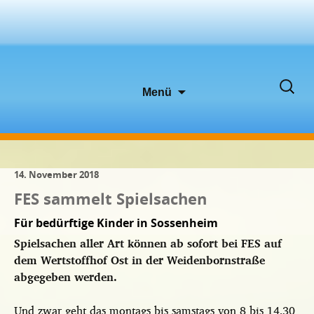
Zum
Suche
Menü
Inhalt
nach:
springen
14. November 2018
FES sammelt Spielsachen
Für bedürftige Kinder in Sossenheim
Spielsachen aller Art können ab sofort bei FES auf
dem Wertstoffhof Ost in der Weidenbornstraße
abgegeben werden.
Und zwar geht das montags bis samstags von 8 bis 14.30