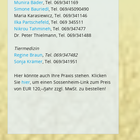
Munira Bäder
, Tel. 069/341169
Simone Bauriedl
, Tel. 069/45090490
Maria Karasiewicz, Tel. 069/341146
Ilka Partschefeld
, Tel. 069 345511
Nikrou Tahmineh
, Tel. 069/347477
Dr. Peter Thielmann, Tel. 069/341488
Tiermedizin
Regine Braun
, Tel. 069/347482
Sonja Krämer
, Tel. 069/341951
Hier könnte auch Ihre Praxis stehen. Klicken
Sie
hier
, um einen Sossenheim-Link zum Preis
von EUR 120,–/Jahr zzgl. MwSt. zu bestellen!