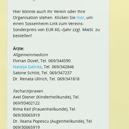
Hier könnte auch Ihr Verein oder Ihre
Organisation stehen. Klicken Sie
hier
, um
einen Sossenheim-Link zum Vereins-
Sonderpreis von EUR 60,–/Jahr zzgl. MwSt. zu
bestellen!
Ärzte:
Allgemeinmedizin
Florian Düvel, Tel. 069/344590
Natalja Galicka
, Tel. 069/342846
Sabine Schlitt, Tel. 069/347237
Dr. Renata Ullrich, Tel. 069/341818
Facharztpraxen
Axel Diener (Kinderheilkunde), Tel.
069/93402122
Rima Keil (Frauenheilkunde), Tel.
069/30065919
Dr. Ileana Popescu (Augenheilkunde), Tel.
069/30065919