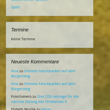
Sport
Termine
Keine Termine
Neueste Kommentare
Ania
zu
Dreistes Falschparken auf dem
Bürgersteig
Ania
zu
Dreistes Falschparken auf dem
Bürgersteig
Froschonero
zu
Drei CDU-Anträge für die
nächste Sitzung des Ortsbeirats 6
Elsbeth Muche
zu
Neue