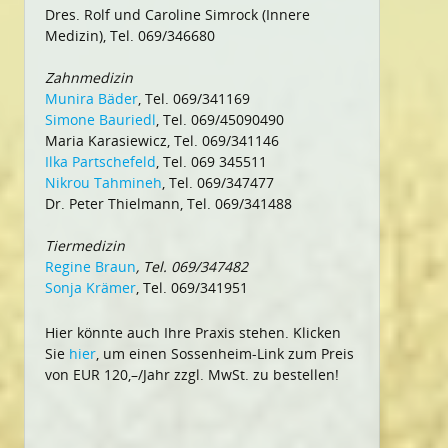
Dres. Rolf und Caroline Simrock (Innere
Medizin), Tel. 069/346680
Zahnmedizin
Munira Bäder
, Tel. 069/341169
Simone Bauriedl
, Tel. 069/45090490
Maria Karasiewicz, Tel. 069/341146
Ilka Partschefeld
, Tel. 069 345511
Nikrou Tahmineh
, Tel. 069/347477
Dr. Peter Thielmann, Tel. 069/341488
Tiermedizin
Regine Braun
, Tel. 069/347482
Sonja Krämer
, Tel. 069/341951
Hier könnte auch Ihre Praxis stehen. Klicken
Sie
hier
, um einen Sossenheim-Link zum Preis
von EUR 120,–/Jahr zzgl. MwSt. zu bestellen!