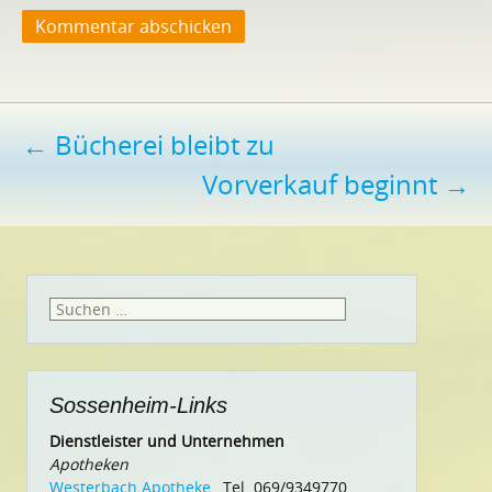
Beitragsnavigation
←
Bücherei bleibt zu
Vorverkauf beginnt
→
Suchen
nach:
Sossenheim-Links
Dienstleister und Unternehmen
Apotheken
Westerbach Apotheke
, Tel. 069/9349770