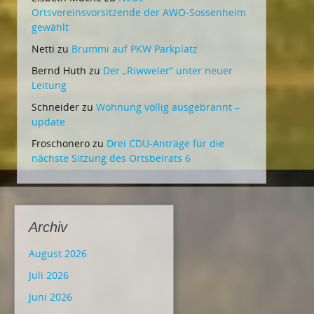
Ortsvereinsvorsitzende der AWO-Sossenheim
gewählt
Netti
zu
Brummi auf PKW Parkplatz
Bernd Huth
zu
Der „Riwweler“ unter neuer
Leitung
Schneider
zu
Wohnung völlig ausgebrannt –
update
Froschonero
zu
Drei CDU-Anträge für die
nächste Sitzung des Ortsbeirats 6
Archiv
August 2026
Juli 2026
Juni 2026