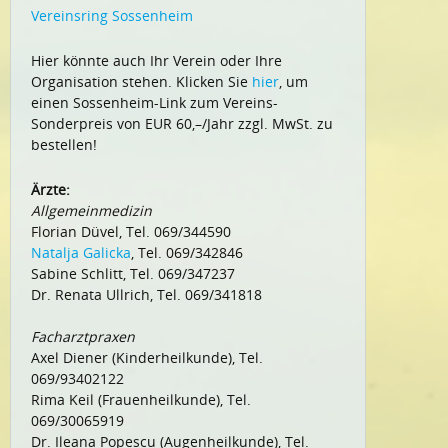
Vereinsring Sossenheim
Hier könnte auch Ihr Verein oder Ihre
Organisation stehen. Klicken Sie
hier
, um
einen Sossenheim-Link zum Vereins-
Sonderpreis von EUR 60,–/Jahr zzgl. MwSt. zu
bestellen!
Ärzte:
Allgemeinmedizin
Florian Düvel, Tel. 069/344590
Natalja Galicka
, Tel. 069/342846
Sabine Schlitt, Tel. 069/347237
Dr. Renata Ullrich, Tel. 069/341818
Facharztpraxen
Axel Diener (Kinderheilkunde), Tel.
069/93402122
Rima Keil (Frauenheilkunde), Tel.
069/30065919
Dr. Ileana Popescu (Augenheilkunde), Tel.