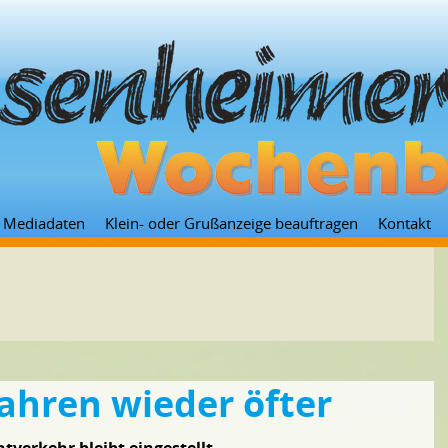
Zum
Mediadaten
Klein- oder Grußanzeige beauftragen
Kontakt
Inhalt
springen
ahren wieder öfter