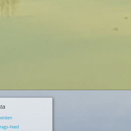
ta
elden
trags-Feed