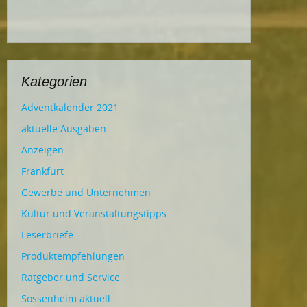
Kategorien
Adventkalender 2021
aktuelle Ausgaben
Anzeigen
Frankfurt
Gewerbe und Unternehmen
Kultur und Veranstaltungstipps
Leserbriefe
Produktempfehlungen
Ratgeber und Service
Sossenheim aktuell