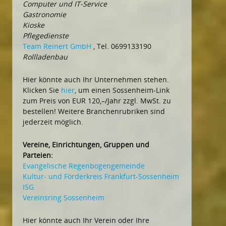
Computer und IT-Service
Gastronomie
Kioske
Pflegedienste
Team Reinert GmbH
, Tel. 0699133190
Rollladenbau
Hier könnte auch Ihr Unternehmen stehen.
Klicken Sie
hier
, um einen Sossenheim-Link
zum Preis von EUR 120,–/Jahr zzgl. MwSt. zu
bestellen! Weitere Branchenrubriken sind
jederzeit möglich.
Vereine, Einrichtungen, Gruppen und
Parteien:
Evangelische Regenbogengemeinde
Kultur- und Förderkreis Frankfurt-Sossenheim
ISG
Vereinsring Sossenheim
Hier könnte auch Ihr Verein oder Ihre