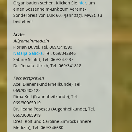
Organisation stehen. Klicken Sie
hier
, um
einen Sossenheim-Link zum Vereins-
Sonderpreis von EUR 60,–/Jahr zzgl. MwSt. zu
bestellen!
Ärzte:
Allgemeinmedizin
Florian Düvel, Tel. 069/344590
Natalja Galicka
, Tel. 069/342846
Sabine Schlitt, Tel. 069/347237
Dr. Renata Ullrich, Tel. 069/341818
Facharztpraxen
Axel Diener (Kinderheilkunde), Tel.
069/93402122
Rima Keil (Frauenheilkunde), Tel.
069/30065919
Dr. Ileana Popescu (Augenheilkunde), Tel.
069/30065919
Dres. Rolf und Caroline Simrock (Innere
Medizin), Tel. 069/346680