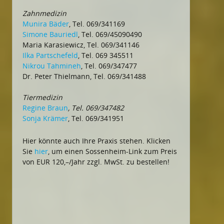
Zahnmedizin
Munira Bäder
, Tel. 069/341169
Simone Bauriedl
, Tel. 069/45090490
Maria Karasiewicz, Tel. 069/341146
Ilka Partschefeld
, Tel. 069 345511
Nikrou Tahmineh
, Tel. 069/347477
Dr. Peter Thielmann, Tel. 069/341488
Tiermedizin
Regine Braun
, Tel. 069/347482
Sonja Krämer
, Tel. 069/341951
Hier könnte auch Ihre Praxis stehen. Klicken
Sie
hier
, um einen Sossenheim-Link zum Preis
von EUR 120,–/Jahr zzgl. MwSt. zu bestellen!