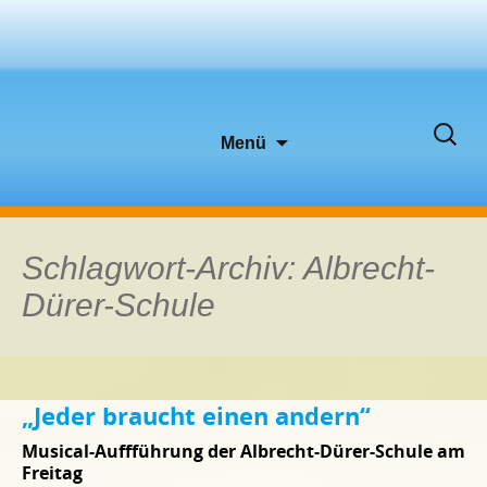
Zum
Suche
Menü
Inhalt
nach:
springen
Schlagwort-Archiv: Albrecht-
Dürer-Schule
„Jeder braucht einen andern“
Musical-Auffführung der Albrecht-Dürer-Schule am
Freitag