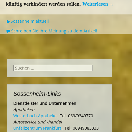
künftig verhindert werden sollen.
Weiterlesen
→
Sossenheim aktuell
Schreiben Sie Ihre Meinung zu dem Artikel!
Suchen
nach:
Sossenheim-Links
Dienstleister und Unternehmen
Apotheken
Westerbach Apotheke
, Tel. 069/9349770
Autoservice und -handel
Unfallzentrum Frankfurt
, Tel. 06949083333