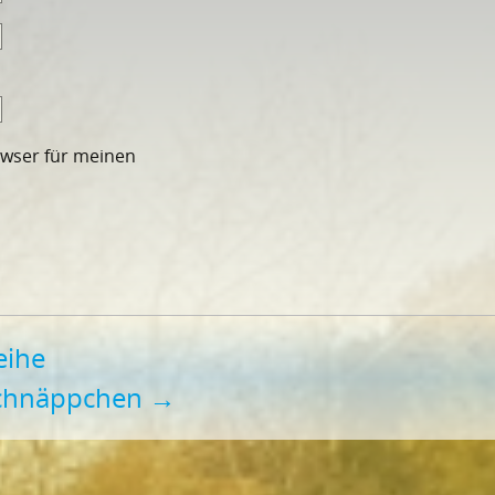
owser für meinen
eihe
 Schnäppchen
→