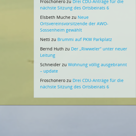
Froschonero
zu
Drei CDU-Anträge für die
nächste Sitzung des Ortsbeirats 6
Elsbeth Muche
zu
Neue
Ortsvereinsvorsitzende der AWO-
Sossenheim gewählt
Netti
zu
Brummi auf PKW Parkplatz
Bernd Huth
zu
Der „Riwweler“ unter neuer
Leitung
Schneider
zu
Wohnung völlig ausgebrannt
– update
Froschonero
zu
Drei CDU-Anträge für die
nächste Sitzung des Ortsbeirats 6