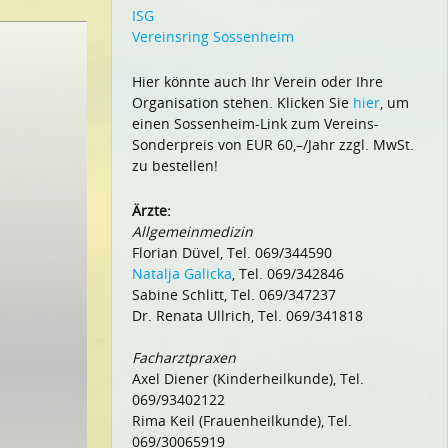
ISG
Vereinsring Sossenheim
Hier könnte auch Ihr Verein oder Ihre
Organisation stehen. Klicken Sie
hier
, um
einen Sossenheim-Link zum Vereins-
Sonderpreis von EUR 60,–/Jahr zzgl. MwSt.
zu bestellen!
Ärzte:
Allgemeinmedizin
Florian Düvel, Tel. 069/344590
Natalja Galicka
, Tel. 069/342846
Sabine Schlitt, Tel. 069/347237
Dr. Renata Ullrich, Tel. 069/341818
Facharztpraxen
Axel Diener (Kinderheilkunde), Tel.
069/93402122
Rima Keil (Frauenheilkunde), Tel.
069/30065919