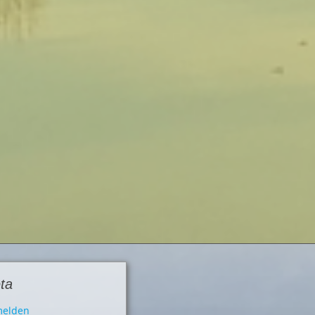
ta
elden