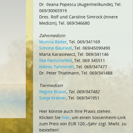
Dr. Ileana Popescu (Augenheilkunde), Tel.
069/30065919
Dres. Rolf und Caroline Simrock (Innere
Medizin), Tel. 069/346680
Zahnmedizin
Munira Bäder
, Tel. 069/341169
Simone Bauriedl
, Tel. 069/45090490
Maria Karasiewicz, Tel. 069/341146
Ilka Partschefeld
, Tel. 069 345511
Nikrou Tahmineh
, Tel. 069/347477
Dr. Peter Thielmann, Tel. 069/341488
Tiermedizin
Regine Braun
, Tel. 069/347482
Sonja Krämer
, Tel. 069/341951
Hier könnte auch Ihre Praxis stehen.
Klicken Sie
hier
, um einen Sossenheim-Link
zum Preis von EUR 120,–/Jahr zzgl. MwSt. zu
bestellen!