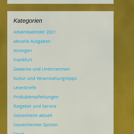
Kategorien
Adventkalender 2021
aktuelle Ausgaben
Anzeigen
Frankfurt
Gewerbe und Unternehmen
Kultur und Veranstaltungstipps
Leserbriefe
Produktempfehlungen
Ratgeber und Service
Sossenheim aktuell
Sossenheimer Spitzen
Sport