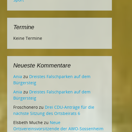
Termine
Keine Termine
Neueste Kommentare
Ania
zu
Dreistes Falschparken auf dem
Bürgersteig
Ania
zu
Dreistes Falschparken auf dem
Bürgersteig
Froschonero
zu
Drei CDU-Anträge für die
nächste Sitzung des Ortsbeirats 6
Elsbeth Muche
zu
Neue
Ortsvereinsvorsitzende der AWO-Sossenheim