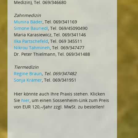
Medizin), Tel. 069/346680
Zahnmedizin
Munira Bäder
, Tel. 069/341169
Simone Bauriedl
, Tel. 069/45090490
Maria Karasiewicz, Tel. 069/341146
Ilka Partschefeld
, Tel. 069 345511
Nikrou Tahmineh
, Tel. 069/347477
Dr. Peter Thielmann, Tel. 069/341488
Tiermedizin
Regine Braun
, Tel. 069/347482
Sonja Krämer
, Tel. 069/341951
Hier könnte auch Ihre Praxis stehen. Klicken
Sie
hier
, um einen Sossenheim-Link zum Preis
von EUR 120,–/Jahr zzgl. MwSt. zu bestellen!