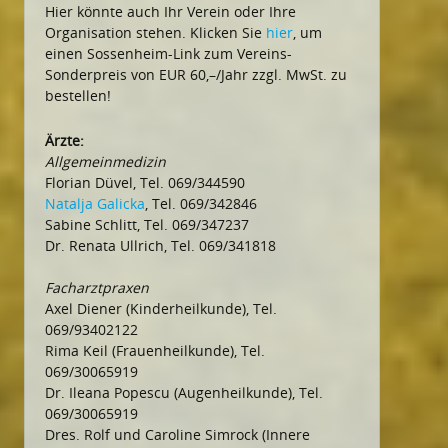
Hier könnte auch Ihr Verein oder Ihre
Organisation stehen. Klicken Sie
hier
, um
einen Sossenheim-Link zum Vereins-
Sonderpreis von EUR 60,–/Jahr zzgl. MwSt. zu
bestellen!
Ärzte:
Allgemeinmedizin
Florian Düvel, Tel. 069/344590
Natalja Galicka
, Tel. 069/342846
Sabine Schlitt, Tel. 069/347237
Dr. Renata Ullrich, Tel. 069/341818
Facharztpraxen
Axel Diener (Kinderheilkunde), Tel.
069/93402122
Rima Keil (Frauenheilkunde), Tel.
069/30065919
Dr. Ileana Popescu (Augenheilkunde), Tel.
069/30065919
Dres. Rolf und Caroline Simrock (Innere