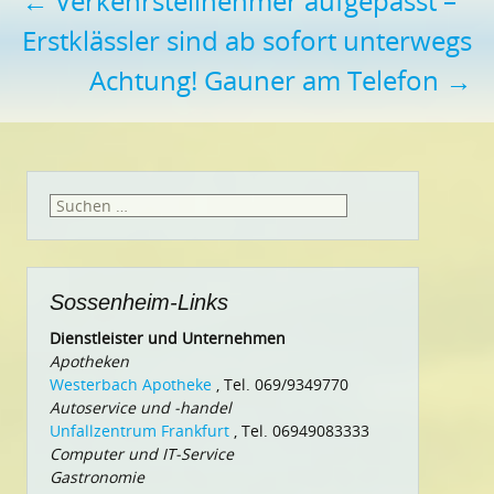
Beitragsnavigation
←
Verkehrsteilnehmer aufgepasst –
Erstklässler sind ab sofort unterwegs
Achtung! Gauner am Telefon
→
Suchen
nach:
Sossenheim-Links
Dienstleister und Unternehmen
Apotheken
Westerbach Apotheke
, Tel. 069/9349770
Autoservice und -handel
Unfallzentrum Frankfurt
, Tel. 06949083333
Computer und IT-Service
Gastronomie