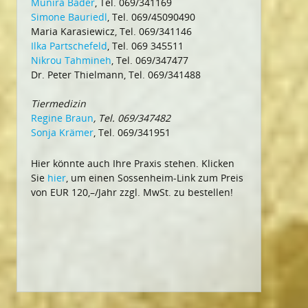
Munira Bäder
, Tel. 069/341169
Simone Bauriedl
, Tel. 069/45090490
Maria Karasiewicz, Tel. 069/341146
Ilka Partschefeld
, Tel. 069 345511
Nikrou Tahmineh
, Tel. 069/347477
Dr. Peter Thielmann, Tel. 069/341488
Tiermedizin
Regine Braun
, Tel. 069/347482
Sonja Krämer
, Tel. 069/341951
Hier könnte auch Ihre Praxis stehen. Klicken
Sie
hier
, um einen Sossenheim-Link zum Preis
von EUR 120,–/Jahr zzgl. MwSt. zu bestellen!