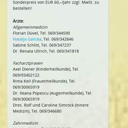
Sonderpreis von EUR 60,–/Jahr zzgl. MwSt. zu
bestellen!
Ärzte:
Allgemeinmedizin
Florian Düvel, Tel. 069/344590
Natalja Galicka
, Tel. 069/342846
Sabine Schlitt, Tel. 069/347237
Dr. Renata Ullrich, Tel. 069/341818
Facharztpraxen
Axel Diener (Kinderheilkunde), Tel.
069/93402122
Rima Keil (Frauenheilkunde), Tel.
069/30065919
Dr. Ileana Popescu (Augenheilkunde), Tel.
069/30065919
Dres. Rolf und Caroline Simrock (Innere
Medizin), Tel. 069/346680
Zahnmedizin