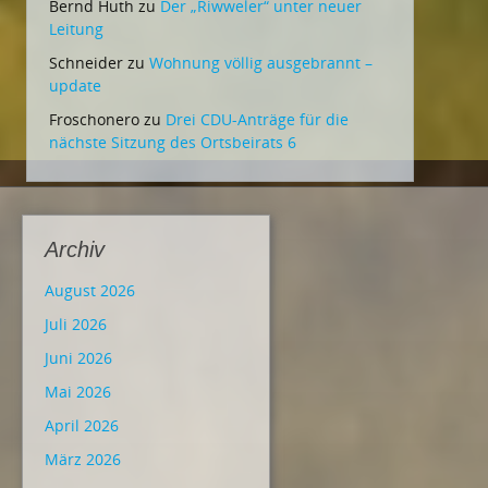
Bernd Huth
zu
Der „Riwweler“ unter neuer
Leitung
Schneider
zu
Wohnung völlig ausgebrannt –
update
Froschonero
zu
Drei CDU-Anträge für die
nächste Sitzung des Ortsbeirats 6
Archiv
August 2026
Juli 2026
Juni 2026
Mai 2026
April 2026
März 2026