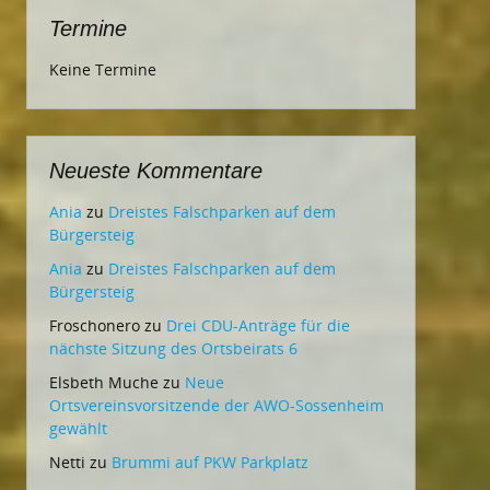
Termine
Keine Termine
Neueste Kommentare
Ania
zu
Dreistes Falschparken auf dem
Bürgersteig
Ania
zu
Dreistes Falschparken auf dem
Bürgersteig
Froschonero
zu
Drei CDU-Anträge für die
nächste Sitzung des Ortsbeirats 6
Elsbeth Muche
zu
Neue
Ortsvereinsvorsitzende der AWO-Sossenheim
gewählt
Netti
zu
Brummi auf PKW Parkplatz