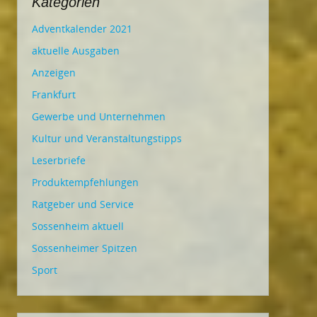
Kategorien
Adventkalender 2021
aktuelle Ausgaben
Anzeigen
Frankfurt
Gewerbe und Unternehmen
Kultur und Veranstaltungstipps
Leserbriefe
Produktempfehlungen
Ratgeber und Service
Sossenheim aktuell
Sossenheimer Spitzen
Sport