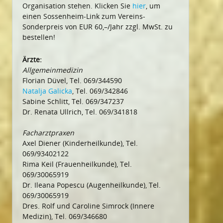
Organisation stehen. Klicken Sie
hier
, um
einen Sossenheim-Link zum Vereins-
Sonderpreis von EUR 60,–/Jahr zzgl. MwSt. zu
bestellen!
Ärzte:
Allgemeinmedizin
Florian Düvel, Tel. 069/344590
Natalja Galicka
, Tel. 069/342846
Sabine Schlitt, Tel. 069/347237
Dr. Renata Ullrich, Tel. 069/341818
Facharztpraxen
Axel Diener (Kinderheilkunde), Tel.
069/93402122
Rima Keil (Frauenheilkunde), Tel.
069/30065919
Dr. Ileana Popescu (Augenheilkunde), Tel.
069/30065919
Dres. Rolf und Caroline Simrock (Innere
Medizin), Tel. 069/346680