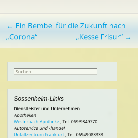
Beitragsnavigation
←
Ein Bembel für die Zukunft nach
„Corona“
„Kesse Frisur“
→
Suchen
nach:
Sossenheim-Links
Dienstleister und Unternehmen
Apotheken
Westerbach Apotheke
, Tel. 069/9349770
Autoservice und -handel
Unfallzentrum Frankfurt
, Tel. 06949083333