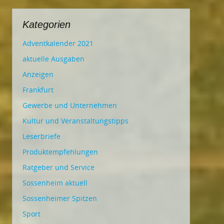
Kategorien
Adventkalender 2021
aktuelle Ausgaben
Anzeigen
Frankfurt
Gewerbe und Unternehmen
Kultur und Veranstaltungstipps
Leserbriefe
Produktempfehlungen
Ratgeber und Service
Sossenheim aktuell
Sossenheimer Spitzen
Sport