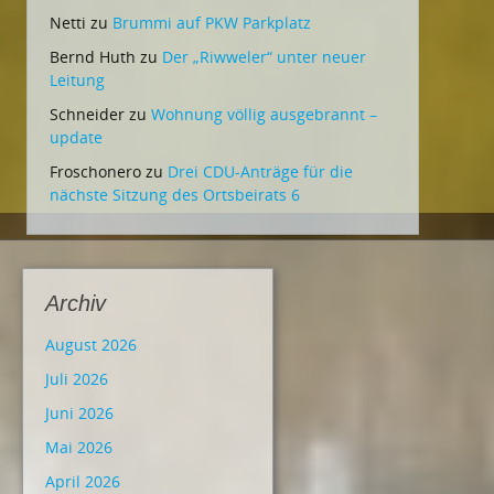
Netti
zu
Brummi auf PKW Parkplatz
Bernd Huth
zu
Der „Riwweler“ unter neuer
Leitung
Schneider
zu
Wohnung völlig ausgebrannt –
update
Froschonero
zu
Drei CDU-Anträge für die
nächste Sitzung des Ortsbeirats 6
Archiv
August 2026
Juli 2026
Juni 2026
Mai 2026
April 2026