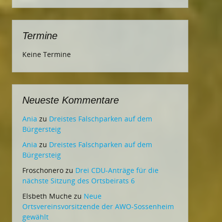
Termine
Keine Termine
Neueste Kommentare
Ania
zu
Dreistes Falschparken auf dem
Bürgersteig
Ania
zu
Dreistes Falschparken auf dem
Bürgersteig
Froschonero
zu
Drei CDU-Anträge für die
nächste Sitzung des Ortsbeirats 6
Elsbeth Muche
zu
Neue
Ortsvereinsvorsitzende der AWO-Sossenheim
gewählt