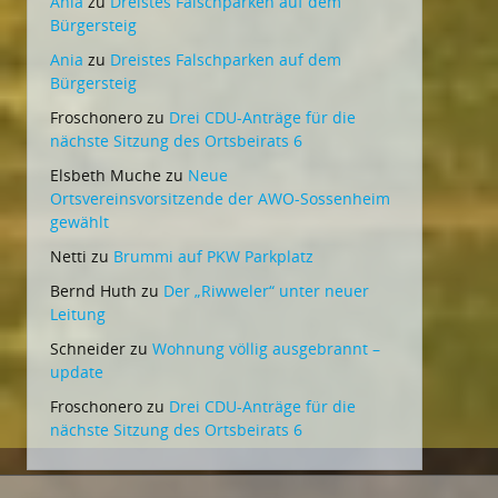
Ania
zu
Dreistes Falschparken auf dem
Bürgersteig
Ania
zu
Dreistes Falschparken auf dem
Bürgersteig
Froschonero
zu
Drei CDU-Anträge für die
nächste Sitzung des Ortsbeirats 6
Elsbeth Muche
zu
Neue
Ortsvereinsvorsitzende der AWO-Sossenheim
gewählt
Netti
zu
Brummi auf PKW Parkplatz
Bernd Huth
zu
Der „Riwweler“ unter neuer
Leitung
Schneider
zu
Wohnung völlig ausgebrannt –
update
Froschonero
zu
Drei CDU-Anträge für die
nächste Sitzung des Ortsbeirats 6