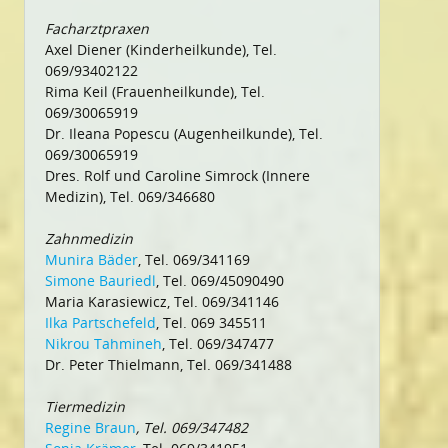
Facharztpraxen
Axel Diener (Kinderheilkunde), Tel.
069/93402122
Rima Keil (Frauenheilkunde), Tel.
069/30065919
Dr. Ileana Popescu (Augenheilkunde), Tel.
069/30065919
Dres. Rolf und Caroline Simrock (Innere
Medizin), Tel. 069/346680
Zahnmedizin
Munira Bäder
, Tel. 069/341169
Simone Bauriedl
, Tel. 069/45090490
Maria Karasiewicz, Tel. 069/341146
Ilka Partschefeld
, Tel. 069 345511
Nikrou Tahmineh
, Tel. 069/347477
Dr. Peter Thielmann, Tel. 069/341488
Tiermedizin
Regine Braun
, Tel. 069/347482