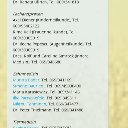
Dr. Renata Ullrich, Tel. 069/341818
Facharztpraxen
Axel Diener (Kinderheilkunde), Tel.
069/93402122
Rima Keil (Frauenheilkunde), Tel.
069/30065919
Dr. Ileana Popescu (Augenheilkunde), Tel.
069/30065919
Dres. Rolf und Caroline Simrock (Innere
Medizin), Tel. 069/346680
Zahnmedizin
Munira Bäder
, Tel. 069/341169
Simone Bauriedl
, Tel. 069/45090490
Maria Karasiewicz, Tel. 069/341146
Ilka Partschefeld
, Tel. 069 345511
Nikrou Tahmineh
, Tel. 069/347477
Dr. Peter Thielmann, Tel. 069/341488
Tiermedizin
Regine Braun
, Tel. 069/347482