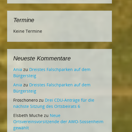
Termine
Keine Termine
Neueste Kommentare
Ania
zu
Dreistes Falschparken auf dem
Bürgersteig
Ania
zu
Dreistes Falschparken auf dem
Bürgersteig
Froschonero
zu
Drei CDU-Anträge für die
nächste Sitzung des Ortsbeirats 6
Elsbeth Muche
zu
Neue
Ortsvereinsvorsitzende der AWO-Sossenheim
gewählt