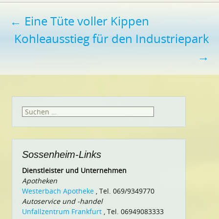
Beitragsnavigation
←
Eine Tüte voller Kippen
Kohleausstieg für den Industriepark
→
Suchen
nach:
Sossenheim-Links
Dienstleister und Unternehmen
Apotheken
Westerbach Apotheke
, Tel. 069/9349770
Autoservice und -handel
Unfallzentrum Frankfurt
, Tel. 06949083333