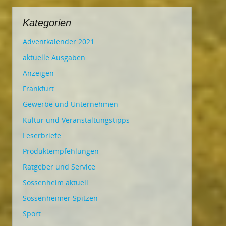
Kategorien
Adventkalender 2021
aktuelle Ausgaben
Anzeigen
Frankfurt
Gewerbe und Unternehmen
Kultur und Veranstaltungstipps
Leserbriefe
Produktempfehlungen
Ratgeber und Service
Sossenheim aktuell
Sossenheimer Spitzen
Sport