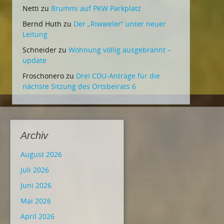
Netti
zu
Brummi auf PKW Parkplatz
Bernd Huth
zu
Der „Riwweler“ unter neuer
Leitung
Schneider
zu
Wohnung völlig ausgebrannt –
update
Froschonero
zu
Drei CDU-Anträge für die
nächste Sitzung des Ortsbeirats 6
Archiv
August 2026
Juli 2026
Juni 2026
Mai 2026
April 2026