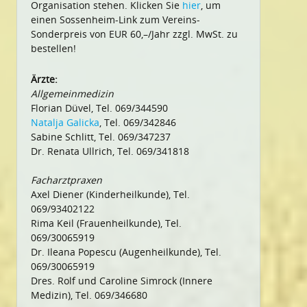
Organisation stehen. Klicken Sie
hier
, um
einen Sossenheim-Link zum Vereins-
Sonderpreis von EUR 60,–/Jahr zzgl. MwSt. zu
bestellen!
Ärzte:
Allgemeinmedizin
Florian Düvel, Tel. 069/344590
Natalja Galicka
, Tel. 069/342846
Sabine Schlitt, Tel. 069/347237
Dr. Renata Ullrich, Tel. 069/341818
Facharztpraxen
Axel Diener (Kinderheilkunde), Tel.
069/93402122
Rima Keil (Frauenheilkunde), Tel.
069/30065919
Dr. Ileana Popescu (Augenheilkunde), Tel.
069/30065919
Dres. Rolf und Caroline Simrock (Innere
Medizin), Tel. 069/346680