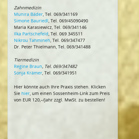
Zahnmedizin
Munira Bäder
, Tel. 069/341169
Simone Bauriedl
, Tel. 069/45090490
Maria Karasiewicz, Tel. 069/341146
Ilka Partschefeld
, Tel. 069 345511
Nikrou Tahmineh
, Tel. 069/347477
Dr. Peter Thielmann, Tel. 069/341488
Tiermedizin
Regine Braun
, Tel. 069/347482
Sonja Krämer
, Tel. 069/341951
Hier könnte auch Ihre Praxis stehen. Klicken
Sie
hier
, um einen Sossenheim-Link zum Preis
von EUR 120,–/Jahr zzgl. MwSt. zu bestellen!