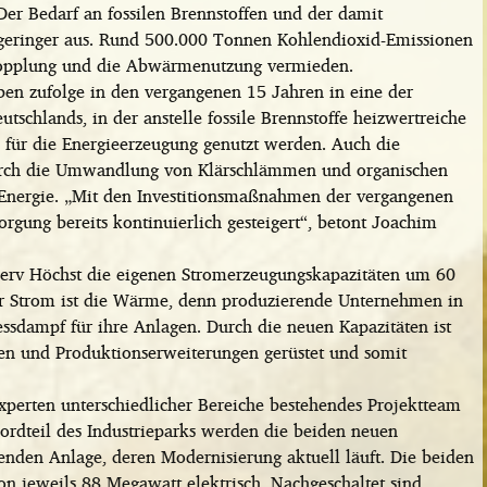
Der Bedarf an fossilen Brennstoffen und der damit
 geringer aus. Rund 500.000 Tonnen Kohlendioxid-Emissionen
Kopplung und die Abwärmenutzung vermieden.
ben zufolge in den vergangenen 15 Jahren in eine der
schlands, in der anstelle fossile Brennstoffe heizwertreiche
 für die Energieerzeugung genutzt werden. Auch die
 durch die Umwandlung von Klärschlämmen und organischen
 Energie. „Mit den Investitionsmaßnahmen der vergangenen
orgung bereits kontinuierlich gesteigert“, betont Joachim
serv Höchst die eigenen Stromerzeugungskapazitäten um 60
er Strom ist die Wärme, denn produzierende Unternehmen in
sdampf für ihre Anlagen. Durch die neuen Kapazitäten ist
en und Produktionserweiterungen gerüstet und somit
 Experten unterschiedlicher Bereiche bestehendes Projektteam
rdteil des Industrieparks werden die beiden neuen
enden Anlage, deren Modernisierung aktuell läuft. Die beiden
n jeweils 88 Megawatt elektrisch. Nachgeschaltet sind