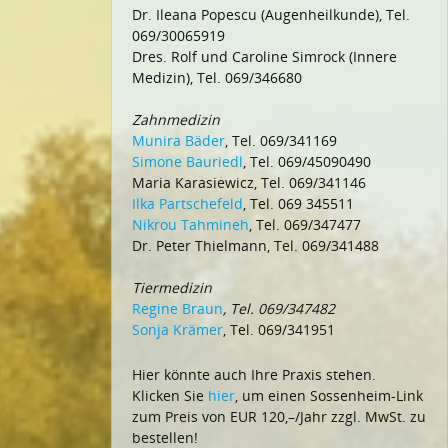
Dr. Ileana Popescu (Augenheilkunde), Tel.
069/30065919
Dres. Rolf und Caroline Simrock (Innere
Medizin), Tel. 069/346680
Zahnmedizin
Munira Bäder
, Tel. 069/341169
Simone Bauriedl
, Tel. 069/45090490
Maria Karasiewicz, Tel. 069/341146
Ilka Partschefeld
, Tel. 069 345511
Nikrou Tahmineh
, Tel. 069/347477
Dr. Peter Thielmann, Tel. 069/341488
Tiermedizin
Regine Braun
, Tel. 069/347482
Sonja Krämer
, Tel. 069/341951
Hier könnte auch Ihre Praxis stehen.
Klicken Sie
hier
, um einen Sossenheim-Link
zum Preis von EUR 120,–/Jahr zzgl. MwSt. zu
bestellen!