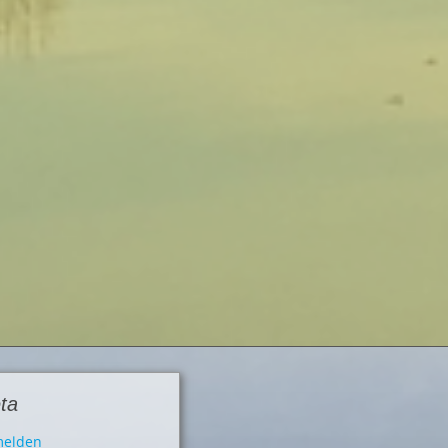
ta
elden