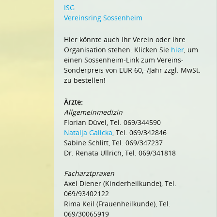
ISG
Vereinsring Sossenheim
Hier könnte auch Ihr Verein oder Ihre
Organisation stehen. Klicken Sie
hier
, um
einen Sossenheim-Link zum Vereins-
Sonderpreis von EUR 60,–/Jahr zzgl. MwSt.
zu bestellen!
Ärzte:
Allgemeinmedizin
Florian Düvel, Tel. 069/344590
Natalja Galicka
, Tel. 069/342846
Sabine Schlitt, Tel. 069/347237
Dr. Renata Ullrich, Tel. 069/341818
Facharztpraxen
Axel Diener (Kinderheilkunde), Tel.
069/93402122
Rima Keil (Frauenheilkunde), Tel.
069/30065919