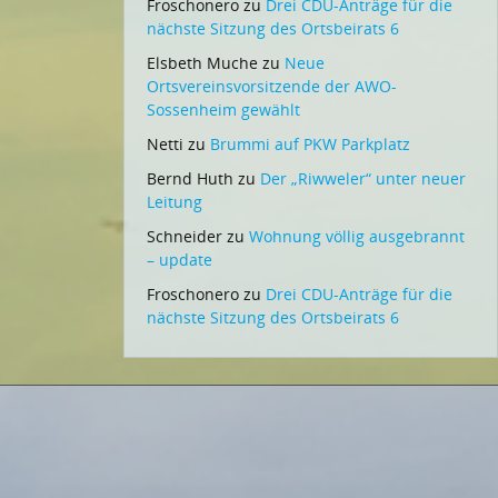
Froschonero
zu
Drei CDU-Anträge für die
nächste Sitzung des Ortsbeirats 6
Elsbeth Muche
zu
Neue
Ortsvereinsvorsitzende der AWO-
Sossenheim gewählt
Netti
zu
Brummi auf PKW Parkplatz
Bernd Huth
zu
Der „Riwweler“ unter neuer
Leitung
Schneider
zu
Wohnung völlig ausgebrannt
– update
Froschonero
zu
Drei CDU-Anträge für die
nächste Sitzung des Ortsbeirats 6