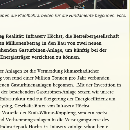
haben die Pfahlbohrarbeiten für die Fundamente begonnen. Foto:
 Realität: Infraserv Höchst, die Betreibergesellschaft
igen Millionenbetrag in den Bau von zwei neuen
ehenden Gasturbinen-Anlage, um künftig bei der
Energieträger verzichten zu können.
er Anlagen ist die Vermeidung klimaschädlicher
 von rund einer Million Tonnen pro Jahr verbunden.
euen Gasturbinenanlagen begonnen. „Mit der Investition in
 der bestehenden Gasturbinen-Anlage setzen wir unsere
Infrastruktur und zur Steigerung der Energieeffizienz am
ysing, Geschäftsführer von Infraserv Höchst.
ie Vorteile der Kraft-Wärme-Kopplung, sondern speist
d Verbrennungsanlagen in die Versorgungsnetze des
ndustriepark Höchst ist Infaserv zufolge schon heute