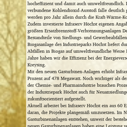
hocheffizient und damit auch umweltfreundlich. 
verbundene Kohlendioxid-Ausstoß falle deutlich
werden pro Jahr allein durch die Kraft-Wärme-
Zudem investierte Infraserv Höchst eigenen Anga
größten Ersatzbrennstoff-Verbrennungsanlagen Deut
Bestandteile von Siedlungs- und Gewerbeabfällen
Biogasanlage des Industrieparks Höchst liefert
Abfällen in Biogas auf umweltfreundliche Weise
Jahre haben wir die Effizienz bei der Energievers
Kreysing.
Mit den neuen Gasturbinen-Anlagen erhöht Infra
Prozent auf 478 Megawatt. Noch wichtiger als d
der Chemie- und Pharmaindustrie brauchen Prozes
der Industriepark Höchst auch für Neuansiedlung
zukunftsorientiert aufgestellt.
Aktuell arbeitet bei Infraserv Höchst ein aus 60
daran, die Projekte plangemäß umzusetzen. Im No
Gasturbinenanlagen entstehen, unweit der besteh
neuen Gasturbinenanlagen haben eine Leistung vo