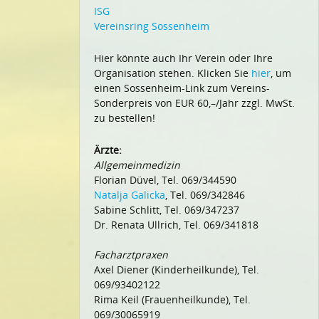
ISG
Vereinsring Sossenheim
Hier könnte auch Ihr Verein oder Ihre
Organisation stehen. Klicken Sie
hier
, um
einen Sossenheim-Link zum Vereins-
Sonderpreis von EUR 60,–/Jahr zzgl. MwSt.
zu bestellen!
Ärzte:
Allgemeinmedizin
Florian Düvel, Tel. 069/344590
Natalja Galicka
, Tel. 069/342846
Sabine Schlitt, Tel. 069/347237
Dr. Renata Ullrich, Tel. 069/341818
Facharztpraxen
Axel Diener (Kinderheilkunde), Tel.
069/93402122
Rima Keil (Frauenheilkunde), Tel.
069/30065919