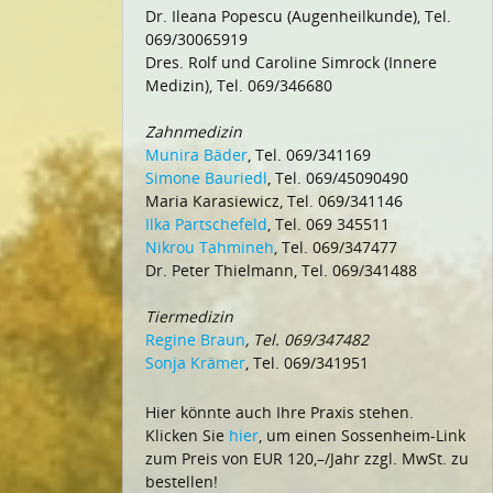
Dr. Ileana Popescu (Augenheilkunde), Tel.
069/30065919
Dres. Rolf und Caroline Simrock (Innere
Medizin), Tel. 069/346680
Zahnmedizin
Munira Bäder
, Tel. 069/341169
Simone Bauriedl
, Tel. 069/45090490
Maria Karasiewicz, Tel. 069/341146
Ilka Partschefeld
, Tel. 069 345511
Nikrou Tahmineh
, Tel. 069/347477
Dr. Peter Thielmann, Tel. 069/341488
Tiermedizin
Regine Braun
, Tel. 069/347482
Sonja Krämer
, Tel. 069/341951
Hier könnte auch Ihre Praxis stehen.
Klicken Sie
hier
, um einen Sossenheim-Link
zum Preis von EUR 120,–/Jahr zzgl. MwSt. zu
bestellen!