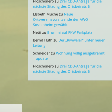
Froschonero
zu
Drei CDU-Anträge für die
nächste Sitzung des Ortsbeirats 6
Elsbeth Muche
zu
Neue
Ortsvereinsvorsitzende der AWO-
Sossenheim gewählt
Netti
zu
Brummi auf PKW Parkplatz
Bernd Huth
zu
Der „Riwweler“ unter neuer
Leitung
Schneider
zu
Wohnung völlig ausgebrannt
– update
Froschonero
zu
Drei CDU-Anträge für die
nächste Sitzung des Ortsbeirats 6