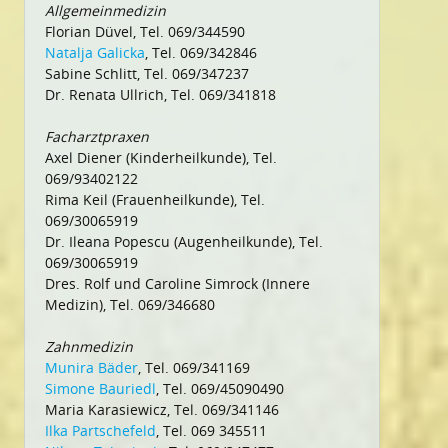
Allgemeinmedizin
Florian Düvel, Tel. 069/344590
Natalja Galicka
, Tel. 069/342846
Sabine Schlitt, Tel. 069/347237
Dr. Renata Ullrich, Tel. 069/341818
Facharztpraxen
Axel Diener (Kinderheilkunde), Tel.
069/93402122
Rima Keil (Frauenheilkunde), Tel.
069/30065919
Dr. Ileana Popescu (Augenheilkunde), Tel.
069/30065919
Dres. Rolf und Caroline Simrock (Innere
Medizin), Tel. 069/346680
Zahnmedizin
Munira Bäder
, Tel. 069/341169
Simone Bauriedl
, Tel. 069/45090490
Maria Karasiewicz, Tel. 069/341146
Ilka Partschefeld
, Tel. 069 345511