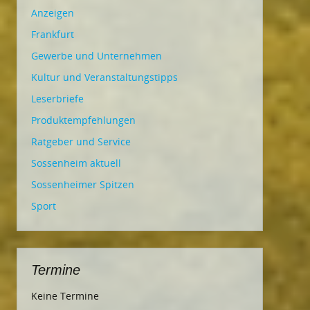
Anzeigen
Frankfurt
Gewerbe und Unternehmen
Kultur und Veranstaltungstipps
Leserbriefe
Produktempfehlungen
Ratgeber und Service
Sossenheim aktuell
Sossenheimer Spitzen
Sport
Termine
Keine Termine