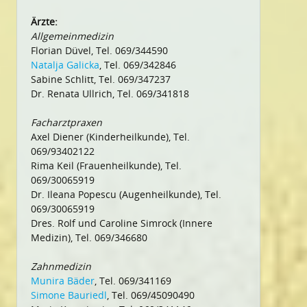
Ärzte:
Allgemeinmedizin
Florian Düvel, Tel. 069/344590
Natalja Galicka
, Tel. 069/342846
Sabine Schlitt, Tel. 069/347237
Dr. Renata Ullrich, Tel. 069/341818
Facharztpraxen
Axel Diener (Kinderheilkunde), Tel.
069/93402122
Rima Keil (Frauenheilkunde), Tel.
069/30065919
Dr. Ileana Popescu (Augenheilkunde), Tel.
069/30065919
Dres. Rolf und Caroline Simrock (Innere
Medizin), Tel. 069/346680
Zahnmedizin
Munira Bäder
, Tel. 069/341169
Simone Bauriedl
, Tel. 069/45090490