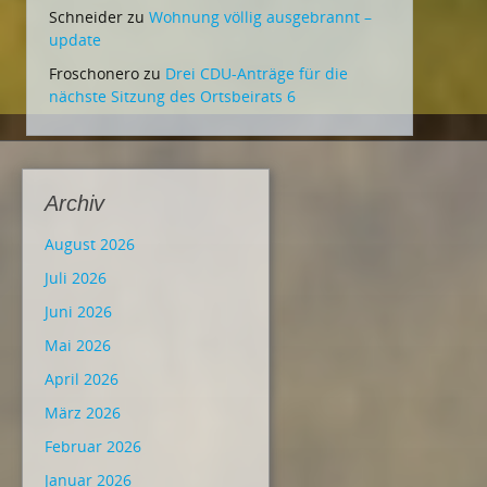
Schneider
zu
Wohnung völlig ausgebrannt –
update
Froschonero
zu
Drei CDU-Anträge für die
nächste Sitzung des Ortsbeirats 6
Archiv
August 2026
Juli 2026
Juni 2026
Mai 2026
April 2026
März 2026
Februar 2026
Januar 2026