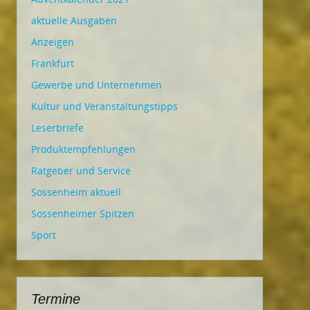
aktuelle Ausgaben
Anzeigen
Frankfurt
Gewerbe und Unternehmen
Kultur und Veranstaltungstipps
Leserbriefe
Produktempfehlungen
Ratgeber und Service
Sossenheim aktuell
Sossenheimer Spitzen
Sport
Termine