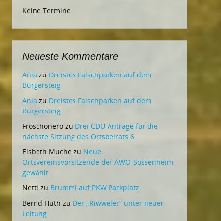
Keine Termine
Neueste Kommentare
Ania
zu
Dreistes Falschparken auf dem
Bürgersteig
Ania
zu
Dreistes Falschparken auf dem
Bürgersteig
Froschonero
zu
Drei CDU-Anträge für die
nächste Sitzung des Ortsbeirats 6
Elsbeth Muche
zu
Neue
Ortsvereinsvorsitzende der AWO-Sossenheim
gewählt
Netti
zu
Brummi auf PKW Parkplatz
Bernd Huth
zu
Der „Riwweler“ unter neuer
Leitung