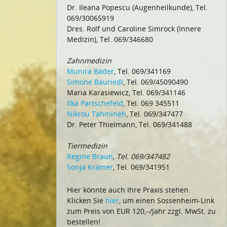
Dr. Ileana Popescu (Augenheilkunde), Tel.
069/30065919
Dres. Rolf und Caroline Simrock (Innere
Medizin), Tel. 069/346680
Zahnmedizin
Munira Bäder
, Tel. 069/341169
Simone Bauriedl
, Tel. 069/45090490
Maria Karasiewicz, Tel. 069/341146
Ilka Partschefeld
, Tel. 069 345511
Nikrou Tahmineh
, Tel. 069/347477
Dr. Peter Thielmann, Tel. 069/341488
Tiermedizin
Regine Braun
, Tel. 069/347482
Sonja Krämer
, Tel. 069/341951
Hier könnte auch Ihre Praxis stehen.
Klicken Sie
hier
, um einen Sossenheim-Link
zum Preis von EUR 120,–/Jahr zzgl. MwSt. zu
bestellen!