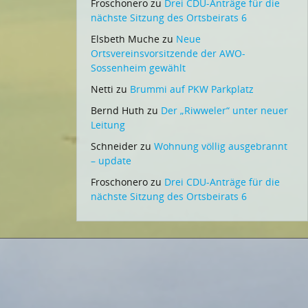
Froschonero
zu
Drei CDU-Anträge für die
nächste Sitzung des Ortsbeirats 6
Elsbeth Muche
zu
Neue
Ortsvereinsvorsitzende der AWO-
Sossenheim gewählt
Netti
zu
Brummi auf PKW Parkplatz
Bernd Huth
zu
Der „Riwweler“ unter neuer
Leitung
Schneider
zu
Wohnung völlig ausgebrannt
– update
Froschonero
zu
Drei CDU-Anträge für die
nächste Sitzung des Ortsbeirats 6