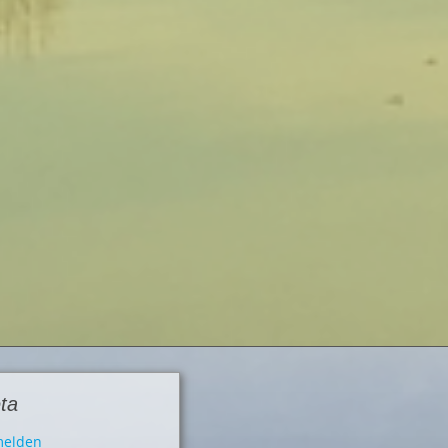
ta
elden