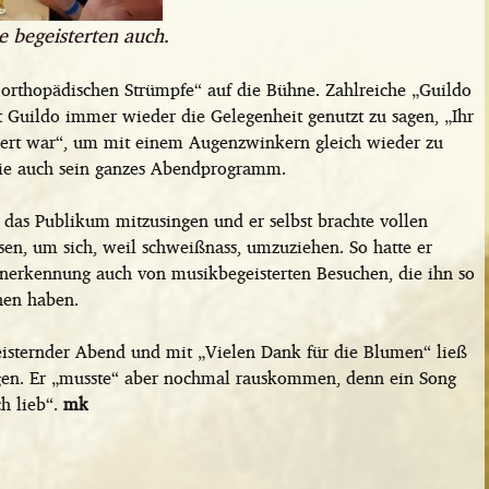
 begeisterten auch.
thopädischen Strümpfe“ auf die Bühne. Zahlreiche „Guildo
 Guildo immer wieder die Gelegenheit genutzt zu sagen, „Ihr
zert war“, um mit einem Augenzwinkern gleich wieder zu
wie auch sein ganzes Abendprogramm.
 das Publikum mitzusingen und er selbst brachte vollen
usen, um sich, weil schweißnass, umzuziehen. So hatte er
Anerkennung auch von musikbegeisterten Besuchen, die ihn so
hen haben.
geisternder Abend und mit „Vielen Dank für die Blumen“ ließ
gen. Er „musste“ aber nochmal rauskommen, denn ein Song
ch lieb“.
mk