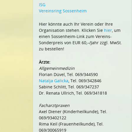
ISG
Vereinsring Sossenheim
Hier könnte auch Ihr Verein oder Ihre
Organisation stehen. Klicken Sie
hier
, um
einen Sossenheim-Link zum Vereins-
Sonderpreis von EUR 60,–/Jahr zzgl. MwSt.
zu bestellen!
Ärzte:
Allgemeinmedizin
Florian Düvel, Tel. 069/344590
Natalja Galicka
, Tel. 069/342846
Sabine Schlitt, Tel. 069/347237
Dr. Renata Ullrich, Tel. 069/341818
Facharztpraxen
Axel Diener (Kinderheilkunde), Tel.
069/93402122
Rima Keil (Frauenheilkunde), Tel.
069/30065919