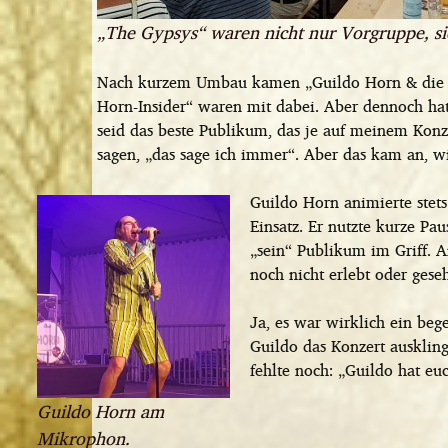
„The Gypsys“ waren nicht nur Vorgruppe, sie
Nach kurzem Umbau kamen „Guildo Horn & die or
Horn-Insider“ waren mit dabei. Aber dennoch hat
seid das beste Publikum, das je auf meinem Kon
sagen, „das sage ich immer“. Aber das kam an, 
Guildo Horn animierte stets
Einsatz. Er nutzte kurze Pa
„sein“ Publikum im Griff. 
noch nicht erlebt oder gese
Ja, es war wirklich ein be
Guildo das Konzert ausklin
fehlte noch: „Guildo hat eu
Guildo Horn am
Mikrophon.