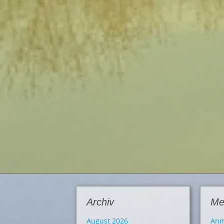
Archiv
Me
August 2026
Anm