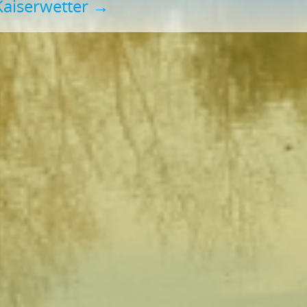
Kaiserwetter
→