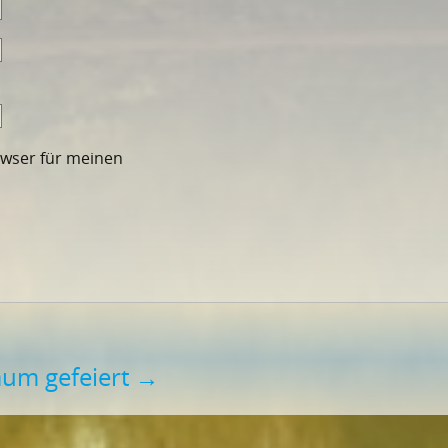
owser für meinen
läum gefeiert
→