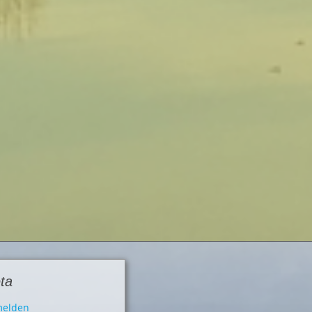
ta
elden