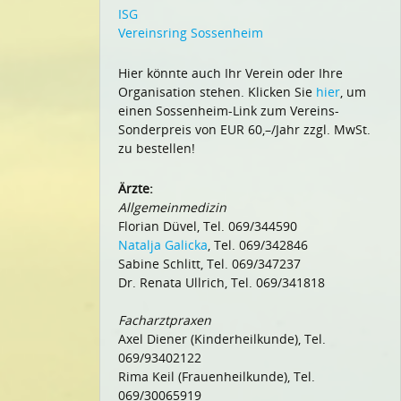
ISG
Vereinsring Sossenheim
Hier könnte auch Ihr Verein oder Ihre
Organisation stehen. Klicken Sie
hier
, um
einen Sossenheim-Link zum Vereins-
Sonderpreis von EUR 60,–/Jahr zzgl. MwSt.
zu bestellen!
Ärzte:
Allgemeinmedizin
Florian Düvel, Tel. 069/344590
Natalja Galicka
, Tel. 069/342846
Sabine Schlitt, Tel. 069/347237
Dr. Renata Ullrich, Tel. 069/341818
Facharztpraxen
Axel Diener (Kinderheilkunde), Tel.
069/93402122
Rima Keil (Frauenheilkunde), Tel.
069/30065919