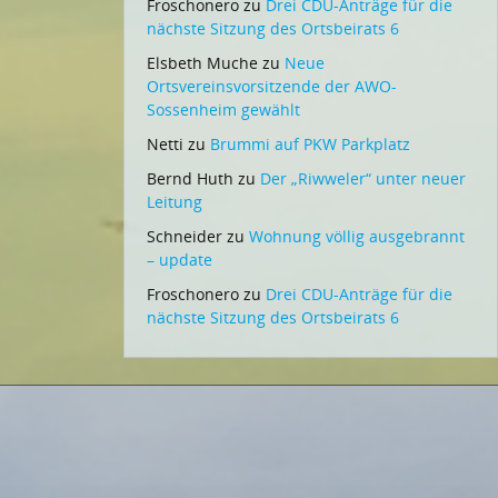
Froschonero
zu
Drei CDU-Anträge für die
nächste Sitzung des Ortsbeirats 6
Elsbeth Muche
zu
Neue
Ortsvereinsvorsitzende der AWO-
Sossenheim gewählt
Netti
zu
Brummi auf PKW Parkplatz
Bernd Huth
zu
Der „Riwweler“ unter neuer
Leitung
Schneider
zu
Wohnung völlig ausgebrannt
– update
Froschonero
zu
Drei CDU-Anträge für die
nächste Sitzung des Ortsbeirats 6