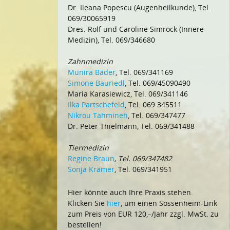
Dr. Ileana Popescu (Augenheilkunde), Tel.
069/30065919
Dres. Rolf und Caroline Simrock (Innere
Medizin), Tel. 069/346680
Zahnmedizin
Munira Bäder
, Tel. 069/341169
Simone Bauriedl
, Tel. 069/45090490
Maria Karasiewicz, Tel. 069/341146
Ilka Partschefeld
, Tel. 069 345511
Nikrou Tahmineh
, Tel. 069/347477
Dr. Peter Thielmann, Tel. 069/341488
Tiermedizin
Regine Braun
, Tel. 069/347482
Sonja Krämer
, Tel. 069/341951
Hier könnte auch Ihre Praxis stehen.
Klicken Sie
hier
, um einen Sossenheim-Link
zum Preis von EUR 120,–/Jahr zzgl. MwSt. zu
bestellen!