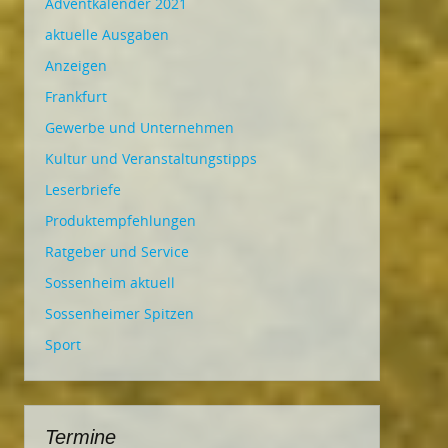
Adventkalender 2021
aktuelle Ausgaben
Anzeigen
Frankfurt
Gewerbe und Unternehmen
Kultur und Veranstaltungstipps
Leserbriefe
Produktempfehlungen
Ratgeber und Service
Sossenheim aktuell
Sossenheimer Spitzen
Sport
Termine