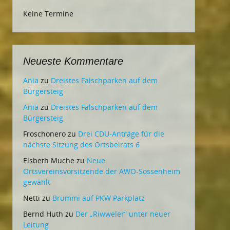
Keine Termine
Neueste Kommentare
Ania
zu
Dreistes Falschparken auf dem
Bürgersteig
Ania
zu
Dreistes Falschparken auf dem
Bürgersteig
Froschonero
zu
Drei CDU-Anträge für die
nächste Sitzung des Ortsbeirats 6
Elsbeth Muche
zu
Neue
Ortsvereinsvorsitzende der AWO-Sossenheim
gewählt
Netti
zu
Brummi auf PKW Parkplatz
Bernd Huth
zu
Der „Riwweler“ unter neuer
Leitung