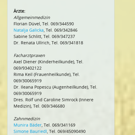
Ärzte:
Allgemeinmedizin
Florian Düvel, Tel. 069/344590
Natalja Galicka
, Tel. 069/342846
Sabine Schlitt, Tel. 069/347237
Dr. Renata Ullrich, Tel. 069/341818
Facharztpraxen
Axel Diener (Kinderheilkunde), Tel.
069/93402122
Rima Keil (Frauenheilkunde), Tel.
069/30065919
Dr. Ileana Popescu (Augenheilkunde), Tel.
069/30065919
Dres. Rolf und Caroline Simrock (Innere
Medizin), Tel. 069/346680
Zahnmedizin
Munira Bäder
, Tel. 069/341169
Simone Bauriedl
, Tel. 069/45090490