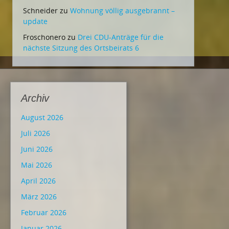
Schneider
zu
Wohnung völlig ausgebrannt –
update
Froschonero
zu
Drei CDU-Anträge für die
nächste Sitzung des Ortsbeirats 6
Archiv
August 2026
Juli 2026
Juni 2026
Mai 2026
April 2026
März 2026
Februar 2026
Januar 2026