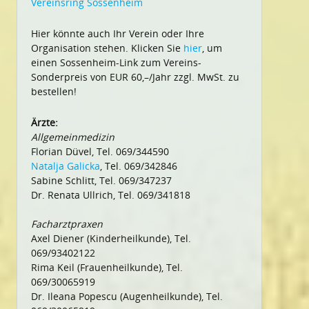
Vereinsring Sossenheim
Hier könnte auch Ihr Verein oder Ihre
Organisation stehen. Klicken Sie
hier
, um
einen Sossenheim-Link zum Vereins-
Sonderpreis von EUR 60,–/Jahr zzgl. MwSt. zu
bestellen!
Ärzte:
Allgemeinmedizin
Florian Düvel, Tel. 069/344590
Natalja Galicka
, Tel. 069/342846
Sabine Schlitt, Tel. 069/347237
Dr. Renata Ullrich, Tel. 069/341818
Facharztpraxen
Axel Diener (Kinderheilkunde), Tel.
069/93402122
Rima Keil (Frauenheilkunde), Tel.
069/30065919
Dr. Ileana Popescu (Augenheilkunde), Tel.