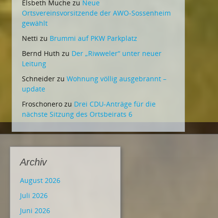
Elsbeth Muche
zu
Neue
Ortsvereinsvorsitzende der AWO-Sossenheim
gewählt
Netti
zu
Brummi auf PKW Parkplatz
Bernd Huth
zu
Der „Riwweler“ unter neuer
Leitung
Schneider
zu
Wohnung völlig ausgebrannt –
update
Froschonero
zu
Drei CDU-Anträge für die
nächste Sitzung des Ortsbeirats 6
Archiv
August 2026
Juli 2026
Juni 2026