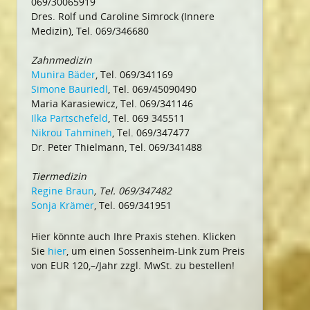
069/30065919
Dres. Rolf und Caroline Simrock (Innere
Medizin), Tel. 069/346680
Zahnmedizin
Munira Bäder
, Tel. 069/341169
Simone Bauriedl
, Tel. 069/45090490
Maria Karasiewicz, Tel. 069/341146
Ilka Partschefeld
, Tel. 069 345511
Nikrou Tahmineh
, Tel. 069/347477
Dr. Peter Thielmann, Tel. 069/341488
Tiermedizin
Regine Braun
, Tel. 069/347482
Sonja Krämer
, Tel. 069/341951
Hier könnte auch Ihre Praxis stehen. Klicken
Sie
hier
, um einen Sossenheim-Link zum Preis
von EUR 120,–/Jahr zzgl. MwSt. zu bestellen!