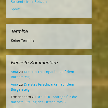
Sossenheimer Spitzen
Sport
Termine
Keine Termine
Neueste Kommentare
Ania
zu
Dreistes Falschparken auf dem
Bürgersteig
Ania
zu
Dreistes Falschparken auf dem
Bürgersteig
Froschonero
zu
Drei CDU-Anträge für die
nächste Sitzung des Ortsbeirats 6