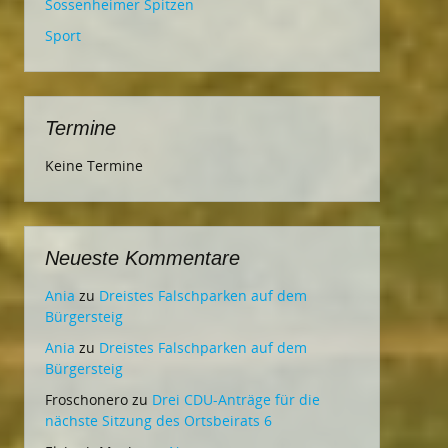
Sossenheimer Spitzen
Sport
Termine
Keine Termine
Neueste Kommentare
Ania
zu
Dreistes Falschparken auf dem
Bürgersteig
Ania
zu
Dreistes Falschparken auf dem
Bürgersteig
Froschonero
zu
Drei CDU-Anträge für die
nächste Sitzung des Ortsbeirats 6