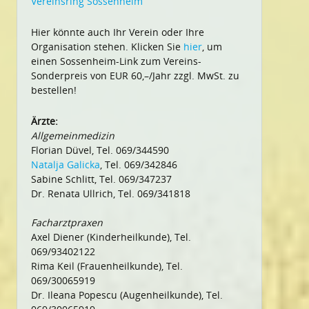
Vereinsring Sossenheim
Hier könnte auch Ihr Verein oder Ihre
Organisation stehen. Klicken Sie
hier
, um
einen Sossenheim-Link zum Vereins-
Sonderpreis von EUR 60,–/Jahr zzgl. MwSt. zu
bestellen!
Ärzte:
Allgemeinmedizin
Florian Düvel, Tel. 069/344590
Natalja Galicka
, Tel. 069/342846
Sabine Schlitt, Tel. 069/347237
Dr. Renata Ullrich, Tel. 069/341818
Facharztpraxen
Axel Diener (Kinderheilkunde), Tel.
069/93402122
Rima Keil (Frauenheilkunde), Tel.
069/30065919
Dr. Ileana Popescu (Augenheilkunde), Tel.