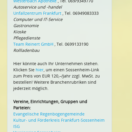
Westerbach Apotheke
, Tel. 069/9349770
Autoservice und -handel
Unfallzentrum Frankfurt
, Tel. 06949083333
Computer und IT-Service
Gastronomie
Kioske
Pflegedienste
Team Reinert GmbH
, Tel. 0699133190
Rollladenbau
Hier könnte auch Ihr Unternehmen stehen.
Klicken Sie
hier
, um einen Sossenheim-Link
zum Preis von EUR 120,–/Jahr zzgl. MwSt. zu
bestellen! Weitere Branchenrubriken sind
jederzeit möglich.
Vereine, Einrichtungen, Gruppen und
Parteien:
Evangelische Regenbogengemeinde
Kultur- und Förderkreis Frankfurt-Sossenheim
ISG