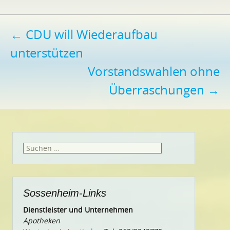
Beitragsnavigation
←
CDU will Wiederaufbau
unterstützen
Vorstandswahlen ohne
Überraschungen
→
Suchen
nach:
Sossenheim-Links
Dienstleister und Unternehmen
Apotheken