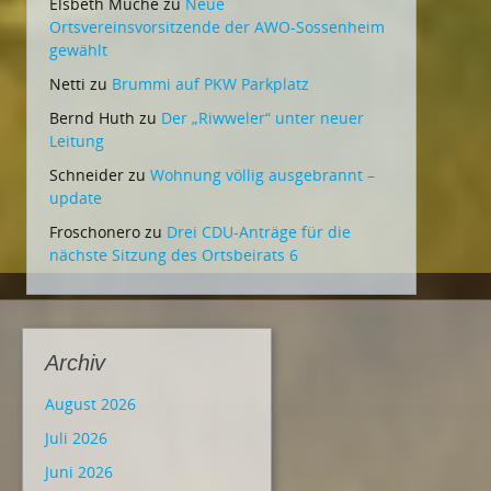
Elsbeth Muche
zu
Neue
Ortsvereinsvorsitzende der AWO-Sossenheim
gewählt
Netti
zu
Brummi auf PKW Parkplatz
Bernd Huth
zu
Der „Riwweler“ unter neuer
Leitung
Schneider
zu
Wohnung völlig ausgebrannt –
update
Froschonero
zu
Drei CDU-Anträge für die
nächste Sitzung des Ortsbeirats 6
Archiv
August 2026
Juli 2026
Juni 2026