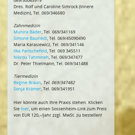
069/30065919
Dres. Rolf und Caroline Simrock (Innere
Medizin), Tel. 069/346680
Zahnmedizin
Munira Bäder
, Tel. 069/341169
Simone Bauriedl
, Tel. 069/45090490
Maria Karasiewicz, Tel. 069/341146
Ilka Partschefeld
, Tel. 069 345511
Nikrou Tahmineh
, Tel. 069/347477
Dr. Peter Thielmann, Tel. 069/341488
Tiermedizin
Regine Braun
, Tel. 069/347482
Sonja Krämer
, Tel. 069/341951
Hier könnte auch Ihre Praxis stehen. Klicken
Sie
hier
, um einen Sossenheim-Link zum Preis
von EUR 120,–/Jahr zzgl. MwSt. zu bestellen!