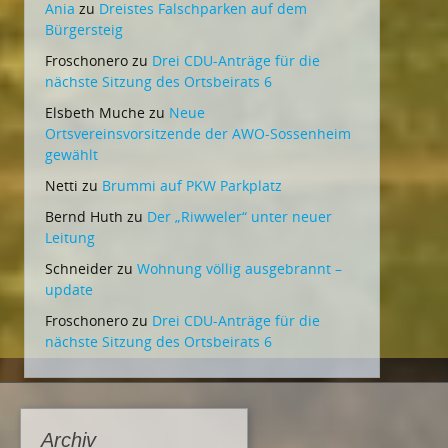
Ania
zu
Dreistes Falschparken auf dem
Bürgersteig
Froschonero
zu
Drei CDU-Anträge für die
nächste Sitzung des Ortsbeirats 6
Elsbeth Muche
zu
Neue
Ortsvereinsvorsitzende der AWO-Sossenheim
gewählt
Netti
zu
Brummi auf PKW Parkplatz
Bernd Huth
zu
Der „Riwweler“ unter neuer
Leitung
Schneider
zu
Wohnung völlig ausgebrannt –
update
Froschonero
zu
Drei CDU-Anträge für die
nächste Sitzung des Ortsbeirats 6
Archiv