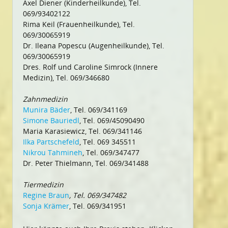
Axel Diener (Kinderheilkunde), Tel.
069/93402122
Rima Keil (Frauenheilkunde), Tel.
069/30065919
Dr. Ileana Popescu (Augenheilkunde), Tel.
069/30065919
Dres. Rolf und Caroline Simrock (Innere
Medizin), Tel. 069/346680
Zahnmedizin
Munira Bäder
, Tel. 069/341169
Simone Bauriedl
, Tel. 069/45090490
Maria Karasiewicz, Tel. 069/341146
Ilka Partschefeld
, Tel. 069 345511
Nikrou Tahmineh
, Tel. 069/347477
Dr. Peter Thielmann, Tel. 069/341488
Tiermedizin
Regine Braun
, Tel. 069/347482
Sonja Krämer
, Tel. 069/341951