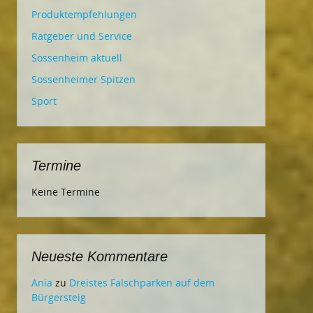
Produktempfehlungen
Ratgeber und Service
Sossenheim aktuell
Sossenheimer Spitzen
Sport
Termine
Keine Termine
Neueste Kommentare
Ania
zu
Dreistes Falschparken auf dem
Bürgersteig