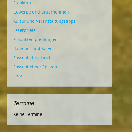
Frankfurt
Gewerbe und Unternehmen
Kultur und Veranstaltungstipps
Leserbriefe
Produktempfehlungen
Ratgeber und Service
Sossenheim aktuell
Sossenheimer Spitzen
Sport
Termine
Keine Termine