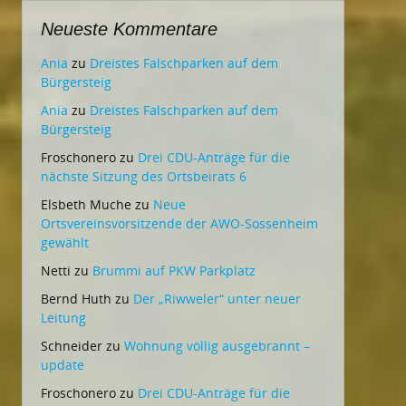
Neueste Kommentare
Ania
zu
Dreistes Falschparken auf dem
Bürgersteig
Ania
zu
Dreistes Falschparken auf dem
Bürgersteig
Froschonero
zu
Drei CDU-Anträge für die
nächste Sitzung des Ortsbeirats 6
Elsbeth Muche
zu
Neue
Ortsvereinsvorsitzende der AWO-Sossenheim
gewählt
Netti
zu
Brummi auf PKW Parkplatz
Bernd Huth
zu
Der „Riwweler“ unter neuer
Leitung
Schneider
zu
Wohnung völlig ausgebrannt –
update
Froschonero
zu
Drei CDU-Anträge für die