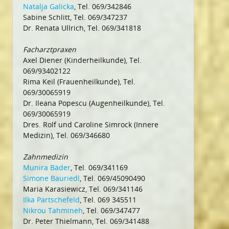
Natalja Galicka
, Tel. 069/342846
Sabine Schlitt, Tel. 069/347237
Dr. Renata Ullrich, Tel. 069/341818
Facharztpraxen
Axel Diener (Kinderheilkunde), Tel.
069/93402122
Rima Keil (Frauenheilkunde), Tel.
069/30065919
Dr. Ileana Popescu (Augenheilkunde), Tel.
069/30065919
Dres. Rolf und Caroline Simrock (Innere
Medizin), Tel. 069/346680
Zahnmedizin
Munira Bäder
, Tel. 069/341169
Simone Bauriedl
, Tel. 069/45090490
Maria Karasiewicz, Tel. 069/341146
Ilka Partschefeld
, Tel. 069 345511
Nikrou Tahmineh
, Tel. 069/347477
Dr. Peter Thielmann, Tel. 069/341488