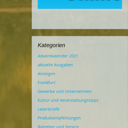
Kategorien
Adventkalender 2021
aktuelle Ausgaben
Anzeigen
Frankfurt
Gewerbe und Unternehmen
Kultur und Veranstaltungstipps
Leserbriefe
Produktempfehlungen
Ratgeber und Service