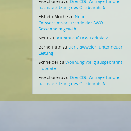
Froschonero
zu
Drei CDU-Anträge für die
nächste Sitzung des Ortsbeirats 6
Elsbeth Muche
zu
Neue
Ortsvereinsvorsitzende der AWO-
Sossenheim gewählt
Netti
zu
Brummi auf PKW Parkplatz
Bernd Huth
zu
Der „Riwweler“ unter neuer
Leitung
Schneider
zu
Wohnung völlig ausgebrannt
– update
Froschonero
zu
Drei CDU-Anträge für die
nächste Sitzung des Ortsbeirats 6