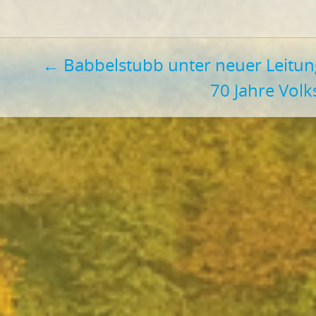
Beitragsnavigation
←
Babbelstubb unter neuer Leitun
70 Jahre Vol