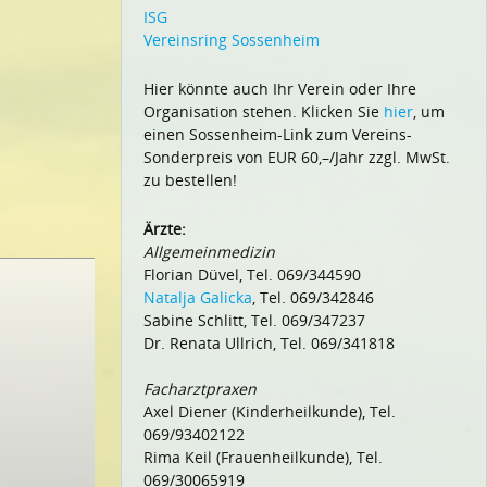
ISG
Vereinsring Sossenheim
Hier könnte auch Ihr Verein oder Ihre
Organisation stehen. Klicken Sie
hier
, um
einen Sossenheim-Link zum Vereins-
Sonderpreis von EUR 60,–/Jahr zzgl. MwSt.
zu bestellen!
Ärzte:
Allgemeinmedizin
Florian Düvel, Tel. 069/344590
Natalja Galicka
, Tel. 069/342846
Sabine Schlitt, Tel. 069/347237
Dr. Renata Ullrich, Tel. 069/341818
Facharztpraxen
Axel Diener (Kinderheilkunde), Tel.
069/93402122
Rima Keil (Frauenheilkunde), Tel.
069/30065919