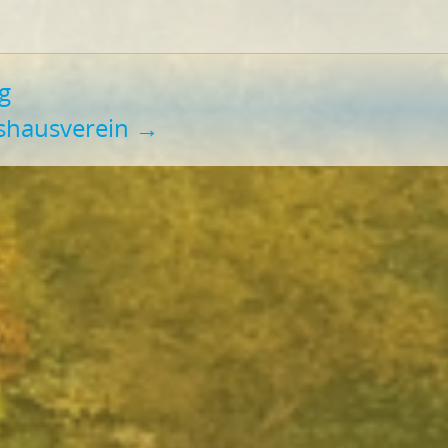
g
kshausverein
→