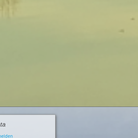
ta
elden