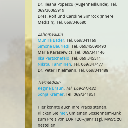
Dr. Ileana Popescu (Augenheilkunde), Tel.
069/30065919
Dres. Rolf und Caroline Simrock (Innere
Medizin), Tel. 069/346680
Zahnmedizin
Munira Bäder
, Tel. 069/341169
Simone Bauriedl
, Tel. 069/45090490
Maria Karasiewicz, Tel. 069/341146
Ilka Partschefeld
, Tel. 069 345511
Nikrou Tahmineh
, Tel. 069/347477
Dr. Peter Thielmann, Tel. 069/341488
Tiermedizin
Regine Braun
, Tel. 069/347482
Sonja Krämer
, Tel. 069/341951
Hier könnte auch Ihre Praxis stehen.
Klicken Sie
hier
, um einen Sossenheim-Link
zum Preis von EUR 120,–/Jahr zzgl. MwSt. zu
bestellen!