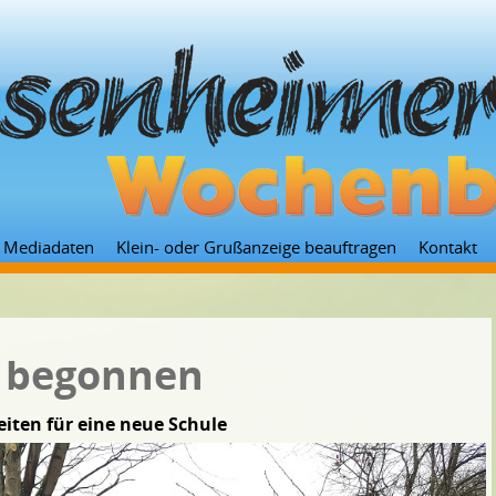
Zum
Mediadaten
Klein- oder Grußanzeige beauftragen
Kontakt
Inhalt
springen
 begonnen
iten für eine neue Schule