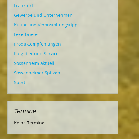
Frankfurt
Gewerbe und Unternehmen
Kultur und Veranstaltungstipps
Leserbriefe
Produktempfehlungen
Ratgeber und Service
Sossenheim aktuell
Sossenheimer Spitzen
Sport
Termine
Keine Termine