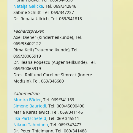
Natalja Galicka
, Tel. 069/342846
Sabine Schlitt, Tel. 069/347237
Dr. Renata Ullrich, Tel. 069/341818
Facharztpraxen
Axel Diener (Kinderheilkunde), Tel.
069/93402122
Rima Keil (Frauenheilkunde), Tel.
069/30065919
Dr. Ileana Popescu (Augenheilkunde), Tel.
069/30065919
Dres. Rolf und Caroline Simrock (Innere
Medizin), Tel. 069/346680
Zahnmedizin
Munira Bäder
, Tel. 069/341169
Simone Bauriedl
, Tel. 069/45090490
Maria Karasiewicz, Tel. 069/341146
Ilka Partschefeld
, Tel. 069 345511
Nikrou Tahmineh
, Tel. 069/347477
Dr. Peter Thielmann, Tel. 069/341488