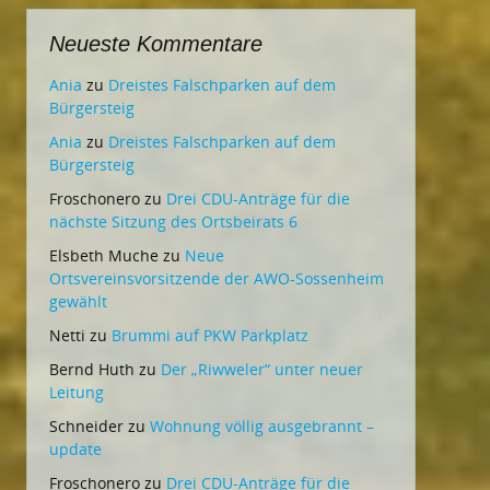
Neueste Kommentare
Ania
zu
Dreistes Falschparken auf dem
Bürgersteig
Ania
zu
Dreistes Falschparken auf dem
Bürgersteig
Froschonero
zu
Drei CDU-Anträge für die
nächste Sitzung des Ortsbeirats 6
Elsbeth Muche
zu
Neue
Ortsvereinsvorsitzende der AWO-Sossenheim
gewählt
Netti
zu
Brummi auf PKW Parkplatz
Bernd Huth
zu
Der „Riwweler“ unter neuer
Leitung
Schneider
zu
Wohnung völlig ausgebrannt –
update
Froschonero
zu
Drei CDU-Anträge für die