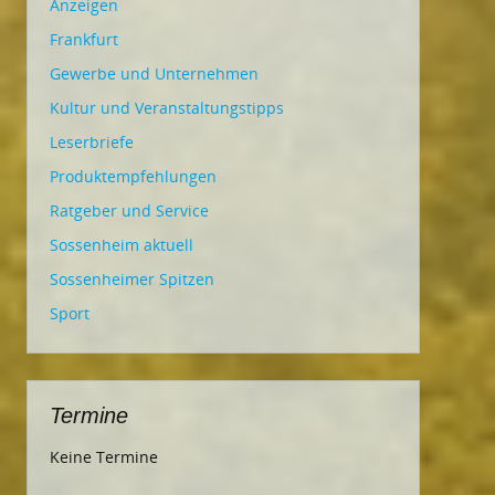
Anzeigen
Frankfurt
Gewerbe und Unternehmen
Kultur und Veranstaltungstipps
Leserbriefe
Produktempfehlungen
Ratgeber und Service
Sossenheim aktuell
Sossenheimer Spitzen
Sport
Termine
Keine Termine