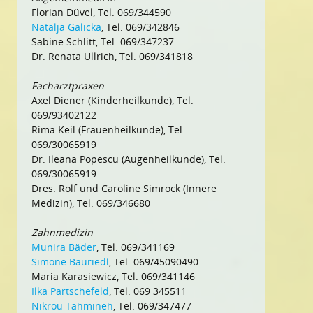
Florian Düvel, Tel. 069/344590
Natalja Galicka
, Tel. 069/342846
Sabine Schlitt, Tel. 069/347237
Dr. Renata Ullrich, Tel. 069/341818
Facharztpraxen
Axel Diener (Kinderheilkunde), Tel.
069/93402122
Rima Keil (Frauenheilkunde), Tel.
069/30065919
Dr. Ileana Popescu (Augenheilkunde), Tel.
069/30065919
Dres. Rolf und Caroline Simrock (Innere
Medizin), Tel. 069/346680
Zahnmedizin
Munira Bäder
, Tel. 069/341169
Simone Bauriedl
, Tel. 069/45090490
Maria Karasiewicz, Tel. 069/341146
Ilka Partschefeld
, Tel. 069 345511
Nikrou Tahmineh
, Tel. 069/347477