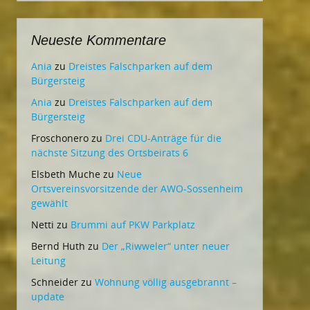
Neueste Kommentare
Ania
zu
Dreistes Falschparken auf dem
Bürgersteig
Ania
zu
Dreistes Falschparken auf dem
Bürgersteig
Froschonero
zu
Drei CDU-Anträge für die
nächste Sitzung des Ortsbeirats 6
Elsbeth Muche
zu
Neue
Ortsvereinsvorsitzende der AWO-Sossenheim
gewählt
Netti
zu
Brummi auf PKW Parkplatz
Bernd Huth
zu
Der „Riwweler“ unter neuer
Leitung
Schneider
zu
Wohnung völlig ausgebrannt –
update