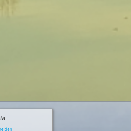
ta
elden