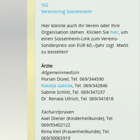
ISG
Vereinsring Sossenheim
Hier könnte auch Ihr Verein oder Ihre
Organisation stehen. Klicken Sie
hier
, um
einen Sossenheim-Link zum Vereins-
Sonderpreis von EUR 60,–/Jahr zzgl. MwSt.
zu bestellen!
Ärzte:
Allgemeinmedizin
Florian Düvel, Tel. 069/344590
Natalja Galicka
, Tel. 069/342846
Sabine Schlitt, Tel. 069/347237
Dr. Renata Ullrich, Tel. 069/341818
Facharztpraxen
Axel Diener (Kinderheilkunde), Tel.
069/93402122
Rima Keil (Frauenheilkunde), Tel.
069/30065919