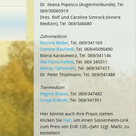
Dr. Ileana Popescu (Augenheilkunde), Tel.
069/30065919
Dres. Rolf und Caroline Simrock (Innere
Medizin), Tel. 069/346680
Zahnmedizin
Munira Bäder
, Tel. 069/341169
Simone Bauriedl
, Tel. 069/45090490
Maria Karasiewicz, Tel. 069/341146
Ilka Partschefeld
, Tel. 069 345511
Nikrou Tahmineh
, Tel. 069/347477
Dr. Peter Thielmann, Tel. 069/341488
Tiermedizin
Regine Braun
, Tel. 069/347482
Sonja Krämer
, Tel. 069/341951
Hier könnte auch Ihre Praxis stehen.
Klicken Sie
hier
, um einen Sossenheim-Link
zum Preis von EUR 120,–/Jahr zzgl. MwSt. zu
bestellen!