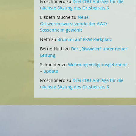
Froschonero
zu
Drei CDU-Anträge für die
nächste Sitzung des Ortsbeirats 6
Elsbeth Muche
zu
Neue
Ortsvereinsvorsitzende der AWO-
Sossenheim gewählt
Netti
zu
Brummi auf PKW Parkplatz
Bernd Huth
zu
Der „Riwweler“ unter neuer
Leitung
Schneider
zu
Wohnung völlig ausgebrannt
– update
Froschonero
zu
Drei CDU-Anträge für die
nächste Sitzung des Ortsbeirats 6