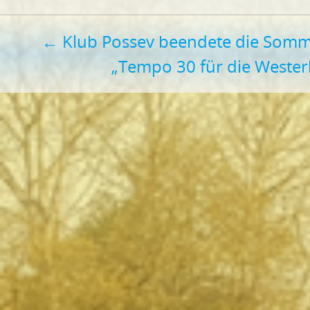
Beitragsnavigation
←
Klub Possev beendete die Som
„Tempo 30 für die Weste