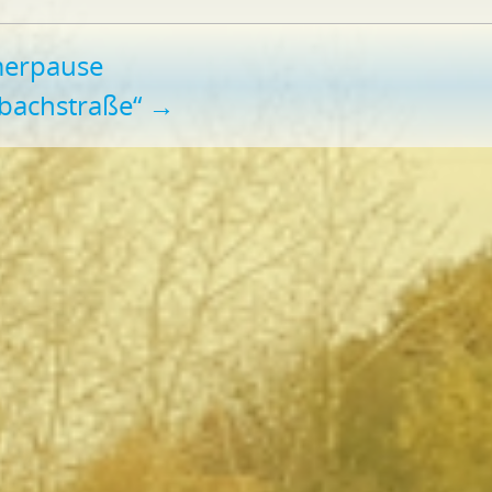
merpause
rbachstraße“
→